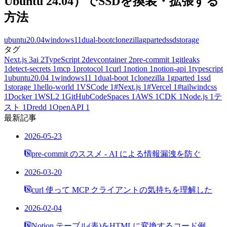
Ubuntu 24.04）でSSDを換装・拡張する
方法
ubuntu20.04
windows11
dual-boot
clonezilla
gparted
ssd
storage
タグ
Next.js
3
ai
2
TypeScript
2
devcontainer
2
pre-commit
1
gitleaks
1
detect-secrets
1
mcp
1
protocol
1
curl
1
notion
1
notion-api
1
typescript
1
ubuntu20.04
1
windows11
1
dual-boot
1
clonezilla
1
gparted
1
ssd
1
storage
1
hello-world
1
VSCode
1
#Next.js
1
#Vercel
1
#tailwindcss
1
Docker
1
WSL2
1
GitHubCodeSpaces
1
AWS
1
CDK
1
Node.js
1
テ
スト
1
Dredd
1
OpenAPI
1
最新記事
2026-05-23
pre-commit のススメ - AI による情報漏洩を防ぐ
2026-03-20
curl 使って MCP クライアントの気持ちを理解した
2026-02-04
Notion テーブル(表)をHTMLに変換するコード例