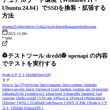
Ubuntu 24.04）でSSDを換装・拡張する
方法
ubuntu20.04
windows11
dual-boot
clonezilla
gparted
ssd
storage
2021-12-06
•
qiita
👷テストツール dredd👷 openapi の内容
でテストを実行する
Node.js
テスト
Dredd
OpenAPI
タグ
Next.js
3
ai
2
TypeScript
2
devcontainer
2
pre-commit
1
gitleaks
1
detect-secrets
1
mcp
1
protocol
1
curl
1
notion
1
notion-api
1
typescript
1
ubuntu20.04
1
windows11
1
dual-boot
1
clonezilla
1
gparted
1
ssd
1
storage
1
hello-world
1
VSCode
1
#Next.js
1
#Vercel
1
#tailwindcss
1
Docker
1
WSL2
1
GitHubCodeSpaces
1
AWS
1
CDK
1
Node.js
1
テ
スト
1
Dredd
1
OpenAPI
1