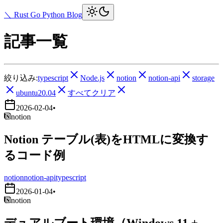
＼ Rust Go Python Blog
記事一覧
絞り込み:
typescript
Node.js
notion
notion-api
storage
ubuntu20.04
すべてクリア
2026-02-04
•
notion
Notion テーブル(表)をHTMLに変換す
るコード例
notion
notion-api
typescript
2026-01-04
•
notion
デュアルブート環境（Windows 11 +