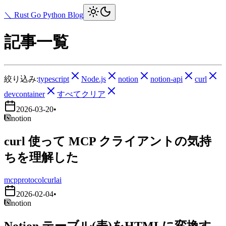
＼ Rust Go Python Blog
記事一覧
絞り込み:
typescript
Node.js
notion
notion-api
curl
devcontainer
すべてクリア
2026-03-20
•
notion
curl 使って MCP クライアントの気持
ちを理解した
mcp
protocol
curl
ai
2026-02-04
•
notion
Notion テーブル(表)をHTMLに変換す