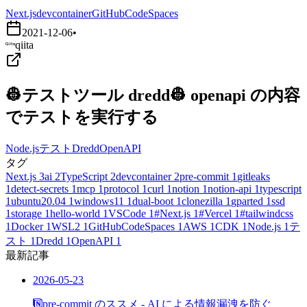
Next.js
devcontainer
GitHubCodeSpaces
2021-12-06
•
qiita
👷テストツール dredd👷 openapi の内容
でテストを実行する
Node.js
テスト
Dredd
OpenAPI
タグ
Next.js
3
ai
2
TypeScript
2
devcontainer
2
pre-commit
1
gitleaks
1
detect-secrets
1
mcp
1
protocol
1
curl
1
notion
1
notion-api
1
typescript
1
ubuntu20.04
1
windows11
1
dual-boot
1
clonezilla
1
gparted
1
ssd
1
storage
1
hello-world
1
VSCode
1
#Next.js
1
#Vercel
1
#tailwindcss
1
Docker
1
WSL2
1
GitHubCodeSpaces
1
AWS
1
CDK
1
Node.js
1
テ
スト
1
Dredd
1
OpenAPI
1
最新記事
2026-05-23
pre-commit のススメ - AI による情報漏洩を防ぐ