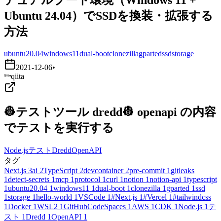
Ubuntu 24.04）でSSDを換装・拡張する
方法
ubuntu20.04
windows11
dual-boot
clonezilla
gparted
ssd
storage
2021-12-06
•
qiita
👷テストツール dredd👷 openapi の内容
でテストを実行する
Node.js
テスト
Dredd
OpenAPI
タグ
Next.js
3
ai
2
TypeScript
2
devcontainer
2
pre-commit
1
gitleaks
1
detect-secrets
1
mcp
1
protocol
1
curl
1
notion
1
notion-api
1
typescript
1
ubuntu20.04
1
windows11
1
dual-boot
1
clonezilla
1
gparted
1
ssd
1
storage
1
hello-world
1
VSCode
1
#Next.js
1
#Vercel
1
#tailwindcss
1
Docker
1
WSL2
1
GitHubCodeSpaces
1
AWS
1
CDK
1
Node.js
1
テ
スト
1
Dredd
1
OpenAPI
1