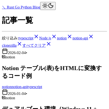
＼ Rust Go Python Blog
記事一覧
絞り込み:
typescript
Node.js
notion
notion-api
clonezilla
すべてクリア
2026-02-04
•
notion
Notion テーブル(表)をHTMLに変換す
るコード例
notion
notion-api
typescript
2026-01-04
•
notion
デュアルブート環境（Windows 11 +