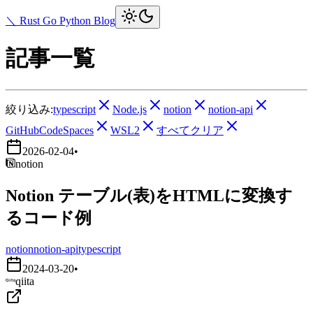
＼ Rust Go Python Blog
記事一覧
絞り込み:
typescript
Node.js
notion
notion-api
GitHubCodeSpaces
WSL2
すべてクリア
2026-02-04
•
notion
Notion テーブル(表)をHTMLに変換す
るコード例
notion
notion-api
typescript
2024-03-20
•
qiita