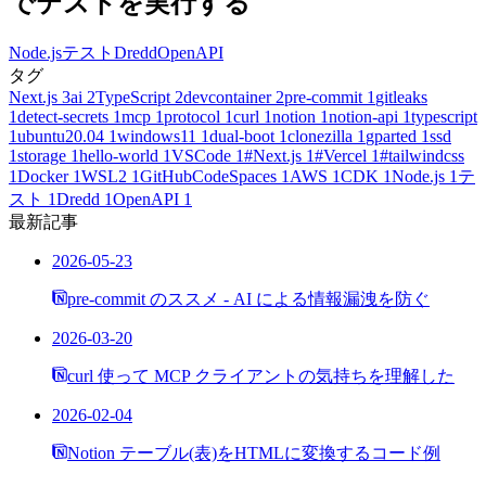
でテストを実行する
Node.js
テスト
Dredd
OpenAPI
タグ
Next.js
3
ai
2
TypeScript
2
devcontainer
2
pre-commit
1
gitleaks
1
detect-secrets
1
mcp
1
protocol
1
curl
1
notion
1
notion-api
1
typescript
1
ubuntu20.04
1
windows11
1
dual-boot
1
clonezilla
1
gparted
1
ssd
1
storage
1
hello-world
1
VSCode
1
#Next.js
1
#Vercel
1
#tailwindcss
1
Docker
1
WSL2
1
GitHubCodeSpaces
1
AWS
1
CDK
1
Node.js
1
テ
スト
1
Dredd
1
OpenAPI
1
最新記事
2026-05-23
pre-commit のススメ - AI による情報漏洩を防ぐ
2026-03-20
curl 使って MCP クライアントの気持ちを理解した
2026-02-04
Notion テーブル(表)をHTMLに変換するコード例