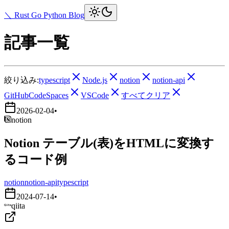
＼ Rust Go Python Blog
記事一覧
絞り込み:
typescript
Node.js
notion
notion-api
GitHubCodeSpaces
VSCode
すべてクリア
2026-02-04
•
notion
Notion テーブル(表)をHTMLに変換す
るコード例
notion
notion-api
typescript
2024-07-14
•
qiita