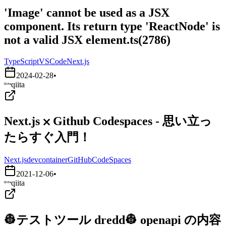
'Image' cannot be used as a JSX
component. Its return type 'ReactNode' is
not a valid JSX element.ts(2786)
TypeScript
VSCode
Next.js
2024-02-28
•
qiita
Next.js ⨉ Github Codespaces - 思い立っ
たらすぐ入門！
Next.js
devcontainer
GitHubCodeSpaces
2021-12-06
•
qiita
👷テストツール dredd👷 openapi の内容