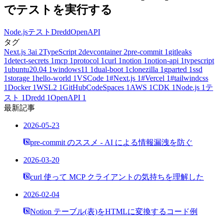
でテストを実行する
Node.js
テスト
Dredd
OpenAPI
タグ
Next.js
3
ai
2
TypeScript
2
devcontainer
2
pre-commit
1
gitleaks
1
detect-secrets
1
mcp
1
protocol
1
curl
1
notion
1
notion-api
1
typescript
1
ubuntu20.04
1
windows11
1
dual-boot
1
clonezilla
1
gparted
1
ssd
1
storage
1
hello-world
1
VSCode
1
#Next.js
1
#Vercel
1
#tailwindcss
1
Docker
1
WSL2
1
GitHubCodeSpaces
1
AWS
1
CDK
1
Node.js
1
テ
スト
1
Dredd
1
OpenAPI
1
最新記事
2026-05-23
pre-commit のススメ - AI による情報漏洩を防ぐ
2026-03-20
curl 使って MCP クライアントの気持ちを理解した
2026-02-04
Notion テーブル(表)をHTMLに変換するコード例