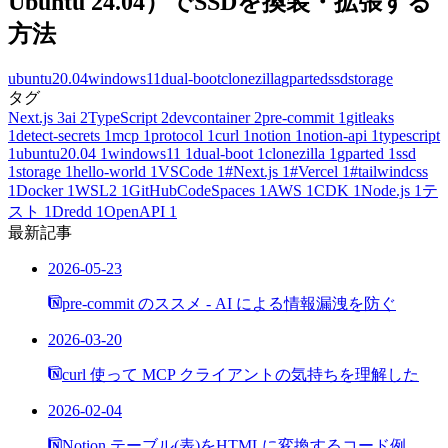
Ubuntu 24.04）でSSDを換装・拡張する
方法
ubuntu20.04
windows11
dual-boot
clonezilla
gparted
ssd
storage
タグ
Next.js
3
ai
2
TypeScript
2
devcontainer
2
pre-commit
1
gitleaks
1
detect-secrets
1
mcp
1
protocol
1
curl
1
notion
1
notion-api
1
typescript
1
ubuntu20.04
1
windows11
1
dual-boot
1
clonezilla
1
gparted
1
ssd
1
storage
1
hello-world
1
VSCode
1
#Next.js
1
#Vercel
1
#tailwindcss
1
Docker
1
WSL2
1
GitHubCodeSpaces
1
AWS
1
CDK
1
Node.js
1
テ
スト
1
Dredd
1
OpenAPI
1
最新記事
2026-05-23
pre-commit のススメ - AI による情報漏洩を防ぐ
2026-03-20
curl 使って MCP クライアントの気持ちを理解した
2026-02-04
Notion テーブル(表)をHTMLに変換するコード例