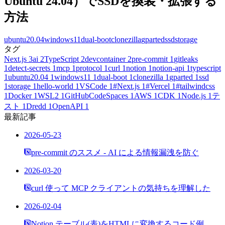
Ubuntu 24.04）でSSDを換装・拡張する
方法
ubuntu20.04
windows11
dual-boot
clonezilla
gparted
ssd
storage
タグ
Next.js
3
ai
2
TypeScript
2
devcontainer
2
pre-commit
1
gitleaks
1
detect-secrets
1
mcp
1
protocol
1
curl
1
notion
1
notion-api
1
typescript
1
ubuntu20.04
1
windows11
1
dual-boot
1
clonezilla
1
gparted
1
ssd
1
storage
1
hello-world
1
VSCode
1
#Next.js
1
#Vercel
1
#tailwindcss
1
Docker
1
WSL2
1
GitHubCodeSpaces
1
AWS
1
CDK
1
Node.js
1
テ
スト
1
Dredd
1
OpenAPI
1
最新記事
2026-05-23
pre-commit のススメ - AI による情報漏洩を防ぐ
2026-03-20
curl 使って MCP クライアントの気持ちを理解した
2026-02-04
Notion テーブル(表)をHTMLに変換するコード例