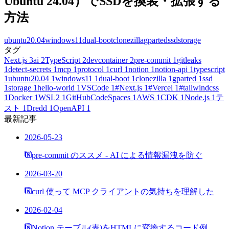
Ubuntu 24.04）でSSDを換装・拡張する
方法
ubuntu20.04
windows11
dual-boot
clonezilla
gparted
ssd
storage
タグ
Next.js
3
ai
2
TypeScript
2
devcontainer
2
pre-commit
1
gitleaks
1
detect-secrets
1
mcp
1
protocol
1
curl
1
notion
1
notion-api
1
typescript
1
ubuntu20.04
1
windows11
1
dual-boot
1
clonezilla
1
gparted
1
ssd
1
storage
1
hello-world
1
VSCode
1
#Next.js
1
#Vercel
1
#tailwindcss
1
Docker
1
WSL2
1
GitHubCodeSpaces
1
AWS
1
CDK
1
Node.js
1
テ
スト
1
Dredd
1
OpenAPI
1
最新記事
2026-05-23
pre-commit のススメ - AI による情報漏洩を防ぐ
2026-03-20
curl 使って MCP クライアントの気持ちを理解した
2026-02-04
Notion テーブル(表)をHTMLに変換するコード例