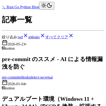
＼ Rust Go Python Blog
記事一覧
絞り込み:
ssd
gitleaks
すべてクリア
2026-05-23
•
notion
pre-commit のススメ - AI による情報漏
洩を防ぐ
pre-commit
gitleaks
detect-secrets
ai
2026-01-04
•
notion
デュアルブート環境（Windows 11 +