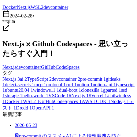
Docker
Next.js
WSL2
devcontainer
2024-02-28
•
qiita
Next.js ⨉ Github Codespaces - 思い立っ
たらすぐ入門！
Next.js
devcontainer
GitHubCodeSpaces
タグ
Next.js
3
ai
2
TypeScript
2
devcontainer
2
pre-commit
1
gitleaks
1
detect-secrets
1
mcp
1
protocol
1
curl
1
notion
1
notion-api
1
typescript
1
ubuntu20.04
1
windows11
1
dual-boot
1
clonezilla
1
gparted
1
ssd
1
storage
1
hello-world
1
VSCode
1
#Next.js
1
#Vercel
1
#tailwindcss
1
Docker
1
WSL2
1
GitHubCodeSpaces
1
AWS
1
CDK
1
Node.js
1
テ
スト
1
Dredd
1
OpenAPI
1
最新記事
2026-05-23
pre-commit のススメ - AI による情報漏洩を防ぐ