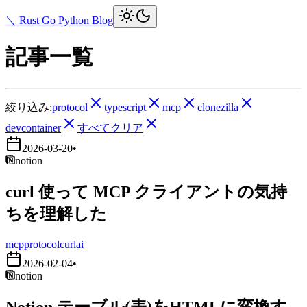
＼ Rust Go Python Blog
記事一覧
絞り込み:
protocol
typescript
mcp
clonezilla
devcontainer
すべてクリア
2026-03-20
•
notion
curl 使って MCP クライアントの気持
ちを理解した
mcp
protocol
curl
ai
2026-02-04
•
notion
Notion テーブル(表)をHTMLに変換す