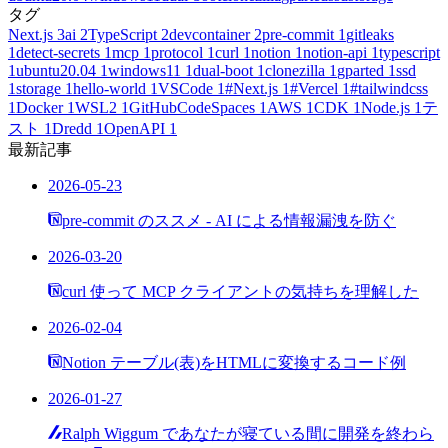
タグ
Next.js
3
ai
2
TypeScript
2
devcontainer
2
pre-commit
1
gitleaks
1
detect-secrets
1
mcp
1
protocol
1
curl
1
notion
1
notion-api
1
typescript
1
ubuntu20.04
1
windows11
1
dual-boot
1
clonezilla
1
gparted
1
ssd
1
storage
1
hello-world
1
VSCode
1
#Next.js
1
#Vercel
1
#tailwindcss
1
Docker
1
WSL2
1
GitHubCodeSpaces
1
AWS
1
CDK
1
Node.js
1
テ
スト
1
Dredd
1
OpenAPI
1
最新記事
2026-05-23
pre-commit のススメ - AI による情報漏洩を防ぐ
2026-03-20
curl 使って MCP クライアントの気持ちを理解した
2026-02-04
Notion テーブル(表)をHTMLに変換するコード例
2026-01-27
Ralph Wiggum であなたが寝ている間に開発を終わら