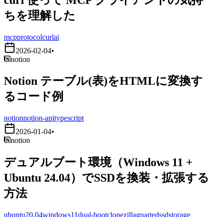
ちを理解した
mcp
protocol
curl
ai
2026-02-04
•
notion
Notion テーブル(表)をHTMLに変換す
るコード例
notion
notion-api
typescript
2026-01-04
•
notion
デュアルブート環境（Windows 11 +
Ubuntu 24.04）でSSDを換装・拡張する
方法
ubuntu20.04
windows11
dual-boot
clonezilla
gparted
ssd
storage