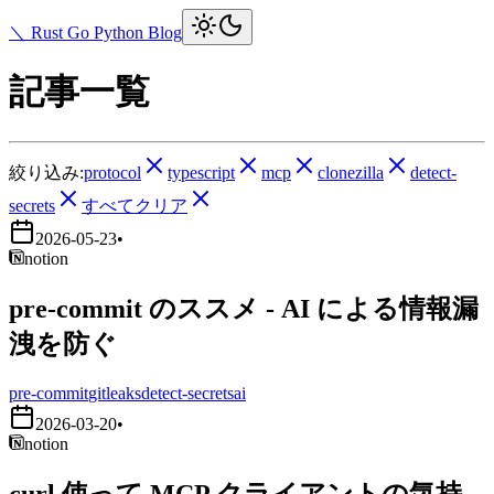
＼ Rust Go Python Blog
記事一覧
絞り込み:
protocol
typescript
mcp
clonezilla
detect-
secrets
すべてクリア
2026-05-23
•
notion
pre-commit のススメ - AI による情報漏
洩を防ぐ
pre-commit
gitleaks
detect-secrets
ai
2026-03-20
•
notion
curl 使って MCP クライアントの気持