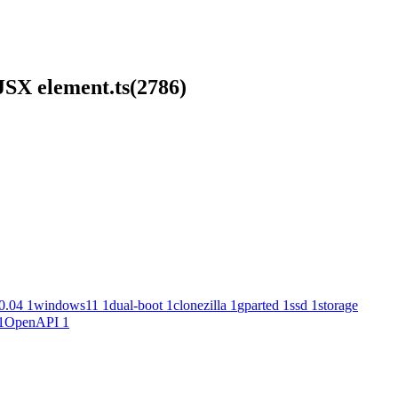
 JSX element.ts(2786)
0.04
1
windows11
1
dual-boot
1
clonezilla
1
gparted
1
ssd
1
storage
1
OpenAPI
1