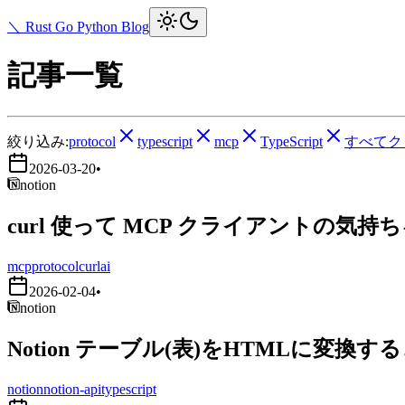
＼ Rust Go Python Blog
記事一覧
絞り込み:
protocol
typescript
mcp
TypeScript
すべてク
2026-03-20
•
notion
curl 使って MCP クライアントの気持
mcp
protocol
curl
ai
2026-02-04
•
notion
Notion テーブル(表)をHTMLに変換す
notion
notion-api
typescript