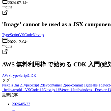
2024-07-14
•
qiita
'Image' cannot be used as a JSX component.
TypeScript
VSCode
Next.js
2022-12-04
•
qiita
AWS 無料利用枠 で始める CDK 入門
AWS
TypeScript
CDK
タグ
Next.js
3
ai
2
TypeScript
2
devcontainer
2
pre-commit
1
gitleaks
1
detect-
1
hello-world
1
VSCode
1
#Next.js
1
#Vercel
1
#tailwindcss
1
Docker
1
最新記事
2026-05-23