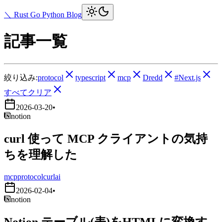
＼ Rust Go Python Blog
記事一覧
絞り込み:
protocol
typescript
mcp
Dredd
#Next.js
すべてクリア
2026-03-20
•
notion
curl 使って MCP クライアントの気持
ちを理解した
mcp
protocol
curl
ai
2026-02-04
•
notion
Notion テーブル(表)をHTMLに変換す