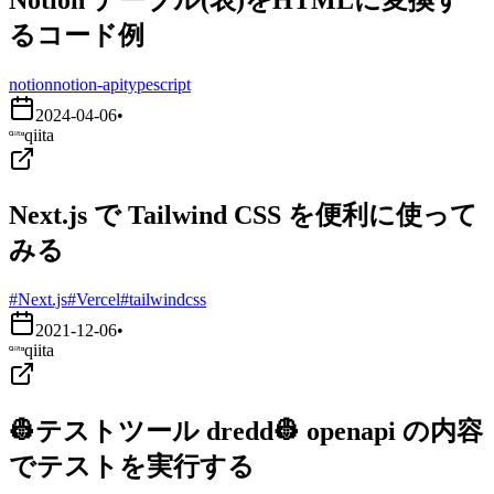
るコード例
notion
notion-api
typescript
2024-04-06
•
qiita
Next.js で Tailwind CSS を便利に使って
みる
#Next.js
#Vercel
#tailwindcss
2021-12-06
•
qiita
👷テストツール dredd👷 openapi の内容
でテストを実行する