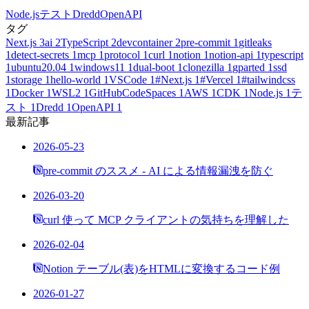
Node.js
テスト
Dredd
OpenAPI
タグ
Next.js
3
ai
2
TypeScript
2
devcontainer
2
pre-commit
1
gitleaks
1
detect-secrets
1
mcp
1
protocol
1
curl
1
notion
1
notion-api
1
typescript
1
ubuntu20.04
1
windows11
1
dual-boot
1
clonezilla
1
gparted
1
ssd
1
storage
1
hello-world
1
VSCode
1
#Next.js
1
#Vercel
1
#tailwindcss
1
Docker
1
WSL2
1
GitHubCodeSpaces
1
AWS
1
CDK
1
Node.js
1
テ
スト
1
Dredd
1
OpenAPI
1
最新記事
2026-05-23
pre-commit のススメ - AI による情報漏洩を防ぐ
2026-03-20
curl 使って MCP クライアントの気持ちを理解した
2026-02-04
Notion テーブル(表)をHTMLに変換するコード例
2026-01-27