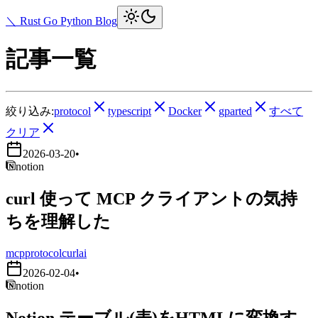
＼ Rust Go Python Blog
記事一覧
絞り込み:
protocol
typescript
Docker
gparted
すべて
クリア
2026-03-20
•
notion
curl 使って MCP クライアントの気持
ちを理解した
mcp
protocol
curl
ai
2026-02-04
•
notion
Notion テーブル(表)をHTMLに変換す