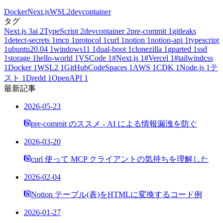
Docker
Next.js
WSL2
devcontainer
タグ
Next.js
3
ai
2
TypeScript
2
devcontainer
2
pre-commit
1
gitleaks
1
detect-secrets
1
mcp
1
protocol
1
curl
1
notion
1
notion-api
1
typescript
1
ubuntu20.04
1
windows11
1
dual-boot
1
clonezilla
1
gparted
1
ssd
1
storage
1
hello-world
1
VSCode
1
#Next.js
1
#Vercel
1
#tailwindcss
1
Docker
1
WSL2
1
GitHubCodeSpaces
1
AWS
1
CDK
1
Node.js
1
テ
スト
1
Dredd
1
OpenAPI
1
最新記事
2026-05-23
pre-commit のススメ - AI による情報漏洩を防ぐ
2026-03-20
curl 使って MCP クライアントの気持ちを理解した
2026-02-04
Notion テーブル(表)をHTMLに変換するコード例
2026-01-27