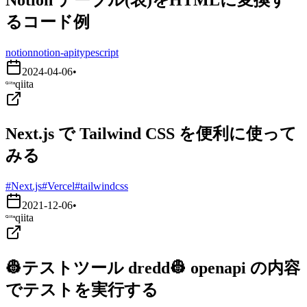
るコード例
notion
notion-api
typescript
2024-04-06
•
qiita
Next.js で Tailwind CSS を便利に使って
みる
#Next.js
#Vercel
#tailwindcss
2021-12-06
•
qiita
👷テストツール dredd👷 openapi の内容
でテストを実行する