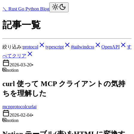
＼ Rust Go Python Blog
記事一覧
絞り込み:
protocol
typescript
#tailwindcss
OpenAPI
す
べてクリア
2026-03-20
•
notion
curl 使って MCP クライアントの気持
ちを理解した
mcp
protocol
curl
ai
2026-02-04
•
notion
Notion テーブル(表)をHTMLに変換す