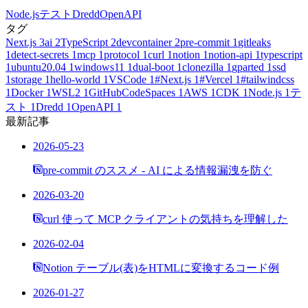
Node.js
テスト
Dredd
OpenAPI
タグ
Next.js
3
ai
2
TypeScript
2
devcontainer
2
pre-commit
1
gitleaks
1
detect-secrets
1
mcp
1
protocol
1
curl
1
notion
1
notion-api
1
typescript
1
ubuntu20.04
1
windows11
1
dual-boot
1
clonezilla
1
gparted
1
ssd
1
storage
1
hello-world
1
VSCode
1
#Next.js
1
#Vercel
1
#tailwindcss
1
Docker
1
WSL2
1
GitHubCodeSpaces
1
AWS
1
CDK
1
Node.js
1
テ
スト
1
Dredd
1
OpenAPI
1
最新記事
2026-05-23
pre-commit のススメ - AI による情報漏洩を防ぐ
2026-03-20
curl 使って MCP クライアントの気持ちを理解した
2026-02-04
Notion テーブル(表)をHTMLに変換するコード例
2026-01-27