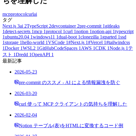
ちを理解した
mcp
protocol
curl
ai
タグ
Next.js
3
ai
2
TypeScript
2
devcontainer
2
pre-commit
1
gitleaks
1
detect-secrets
1
mcp
1
protocol
1
curl
1
notion
1
notion-api
1
typescript
1
ubuntu20.04
1
windows11
1
dual-boot
1
clonezilla
1
gparted
1
ssd
1
storage
1
hello-world
1
VSCode
1
#Next.js
1
#Vercel
1
#tailwindcss
1
Docker
1
WSL2
1
GitHubCodeSpaces
1
AWS
1
CDK
1
Node.js
1
テ
スト
1
Dredd
1
OpenAPI
1
最新記事
2026-05-23
pre-commit のススメ - AI による情報漏洩を防ぐ
2026-03-20
curl 使って MCP クライアントの気持ちを理解した
2026-02-04
Notion テーブル(表)をHTMLに変換するコード例