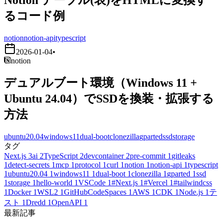
るコード例
notion
notion-api
typescript
2026-01-04
•
notion
デュアルブート環境（Windows 11 +
Ubuntu 24.04）でSSDを換装・拡張する
方法
ubuntu20.04
windows11
dual-boot
clonezilla
gparted
ssd
storage
タグ
Next.js
3
ai
2
TypeScript
2
devcontainer
2
pre-commit
1
gitleaks
1
detect-secrets
1
mcp
1
protocol
1
curl
1
notion
1
notion-api
1
typescript
1
ubuntu20.04
1
windows11
1
dual-boot
1
clonezilla
1
gparted
1
ssd
1
storage
1
hello-world
1
VSCode
1
#Next.js
1
#Vercel
1
#tailwindcss
1
Docker
1
WSL2
1
GitHubCodeSpaces
1
AWS
1
CDK
1
Node.js
1
テ
スト
1
Dredd
1
OpenAPI
1
最新記事