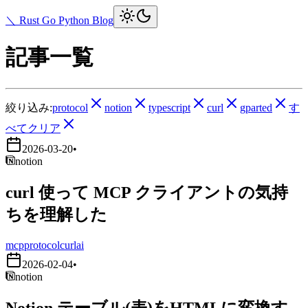
＼ Rust Go Python Blog
記事一覧
絞り込み:
protocol
notion
typescript
curl
gparted
す
べてクリア
2026-03-20
•
notion
curl 使って MCP クライアントの気持
ちを理解した
mcp
protocol
curl
ai
2026-02-04
•
notion
Notion テーブル(表)をHTMLに変換す