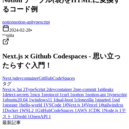
るコード例
notion
notion-api
typescript
2024-02-28
•
qiita
Next.js ⨉ Github Codespaces - 思い立っ
たらすぐ入門！
Next.js
devcontainer
GitHubCodeSpaces
タグ
Next.js
3
ai
2
TypeScript
2
devcontainer
2
pre-commit
1
gitleaks
1
detect-secrets
1
mcp
1
protocol
1
curl
1
notion
1
notion-api
1
typescript
1
ubuntu20.04
1
windows11
1
dual-boot
1
clonezilla
1
gparted
1
ssd
1
storage
1
hello-world
1
VSCode
1
#Next.js
1
#Vercel
1
#tailwindcss
1
Docker
1
WSL2
1
GitHubCodeSpaces
1
AWS
1
CDK
1
Node.js
1
テ
スト
1
Dredd
1
OpenAPI
1
最新記事