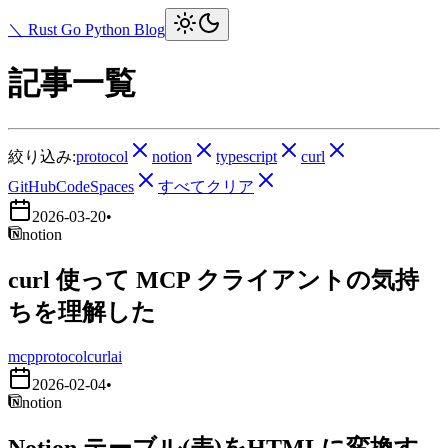
＼ Rust Go Python Blog
記事一覧
絞り込み:
protocol
notion
typescript
curl
GitHubCodeSpaces
すべてクリア
2026-03-20
•
notion
curl 使って MCP クライアントの気持
ちを理解した
mcp
protocol
curl
ai
2026-02-04
•
notion
Notion テーブル(表)をHTMLに変換す