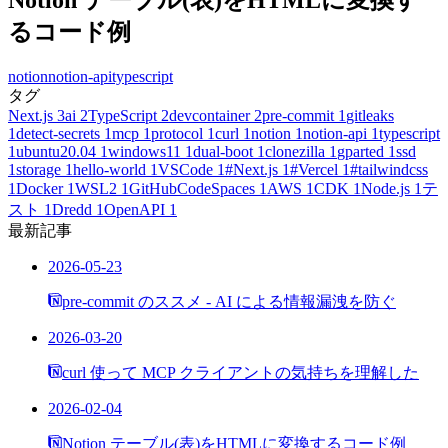
るコード例
notion
notion-api
typescript
タグ
Next.js
3
ai
2
TypeScript
2
devcontainer
2
pre-commit
1
gitleaks
1
detect-secrets
1
mcp
1
protocol
1
curl
1
notion
1
notion-api
1
typescript
1
ubuntu20.04
1
windows11
1
dual-boot
1
clonezilla
1
gparted
1
ssd
1
storage
1
hello-world
1
VSCode
1
#Next.js
1
#Vercel
1
#tailwindcss
1
Docker
1
WSL2
1
GitHubCodeSpaces
1
AWS
1
CDK
1
Node.js
1
テ
スト
1
Dredd
1
OpenAPI
1
最新記事
2026-05-23
pre-commit のススメ - AI による情報漏洩を防ぐ
2026-03-20
curl 使って MCP クライアントの気持ちを理解した
2026-02-04
Notion テーブル(表)をHTMLに変換するコード例