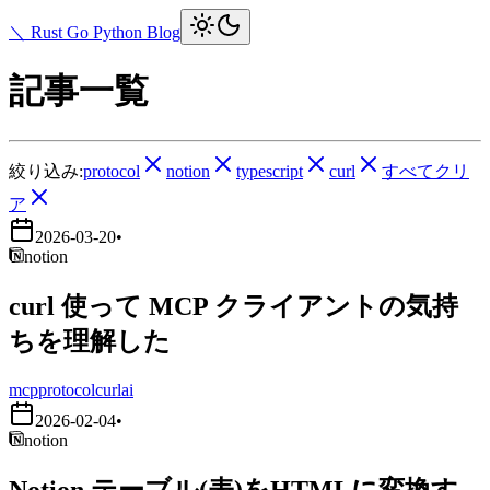
＼ Rust Go Python Blog
記事一覧
絞り込み:
protocol
notion
typescript
curl
すべてクリ
ア
2026-03-20
•
notion
curl 使って MCP クライアントの気持
ちを理解した
mcp
protocol
curl
ai
2026-02-04
•
notion
Notion テーブル(表)をHTMLに変換す