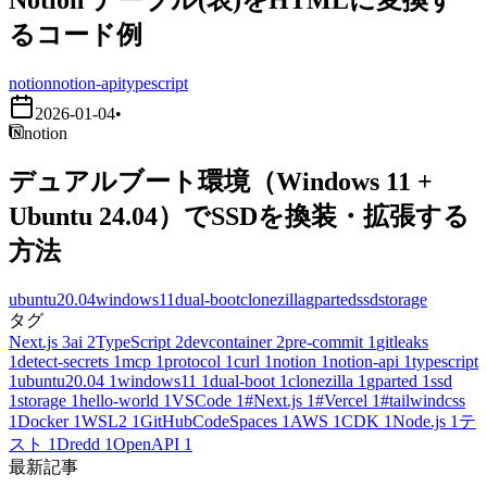
るコード例
notion
notion-api
typescript
2026-01-04
•
notion
デュアルブート環境（Windows 11 +
Ubuntu 24.04）でSSDを換装・拡張する
方法
ubuntu20.04
windows11
dual-boot
clonezilla
gparted
ssd
storage
タグ
Next.js
3
ai
2
TypeScript
2
devcontainer
2
pre-commit
1
gitleaks
1
detect-secrets
1
mcp
1
protocol
1
curl
1
notion
1
notion-api
1
typescript
1
ubuntu20.04
1
windows11
1
dual-boot
1
clonezilla
1
gparted
1
ssd
1
storage
1
hello-world
1
VSCode
1
#Next.js
1
#Vercel
1
#tailwindcss
1
Docker
1
WSL2
1
GitHubCodeSpaces
1
AWS
1
CDK
1
Node.js
1
テ
スト
1
Dredd
1
OpenAPI
1
最新記事