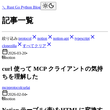
＼ Rust Go Python Blog
記事一覧
絞り込み:
protocol
notion
notion-api
typescript
clonezilla
すべてクリア
2026-03-20
•
notion
curl 使って MCP クライアントの気持
ちを理解した
mcp
protocol
curl
ai
2026-02-04
•
notion
Notion テーブル(表)をHTMLに変換す