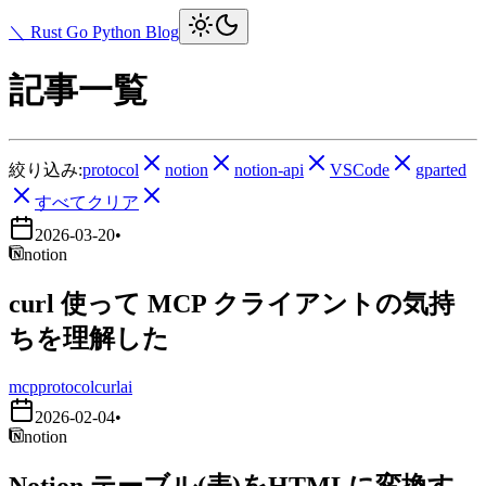
＼ Rust Go Python Blog
記事一覧
絞り込み:
protocol
notion
notion-api
VSCode
gparted
すべてクリア
2026-03-20
•
notion
curl 使って MCP クライアントの気持
ちを理解した
mcp
protocol
curl
ai
2026-02-04
•
notion
Notion テーブル(表)をHTMLに変換す