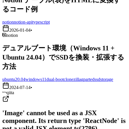
るコード例
notion
notion-api
typescript
2026-01-04
•
notion
デュアルブート環境（Windows 11 +
Ubuntu 24.04）でSSDを換装・拡張する
方法
ubuntu20.04
windows11
dual-boot
clonezilla
gparted
ssd
storage
2024-07-14
•
qiita
'Image' cannot be used as a JSX
component. Its return type 'ReactNode' is
not a valid JSX element.ts(2786)