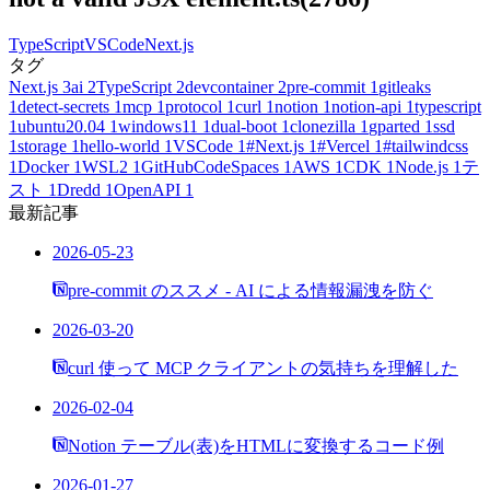
TypeScript
VSCode
Next.js
タグ
Next.js
3
ai
2
TypeScript
2
devcontainer
2
pre-commit
1
gitleaks
1
detect-secrets
1
mcp
1
protocol
1
curl
1
notion
1
notion-api
1
typescript
1
ubuntu20.04
1
windows11
1
dual-boot
1
clonezilla
1
gparted
1
ssd
1
storage
1
hello-world
1
VSCode
1
#Next.js
1
#Vercel
1
#tailwindcss
1
Docker
1
WSL2
1
GitHubCodeSpaces
1
AWS
1
CDK
1
Node.js
1
テ
スト
1
Dredd
1
OpenAPI
1
最新記事
2026-05-23
pre-commit のススメ - AI による情報漏洩を防ぐ
2026-03-20
curl 使って MCP クライアントの気持ちを理解した
2026-02-04
Notion テーブル(表)をHTMLに変換するコード例
2026-01-27