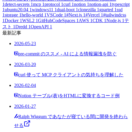
1
detect-secrets
1
mcp
1
protocol
1
curl
1
notion
1
notion-api
1
typescript
1
ubuntu20.04
1
windows11
1
dual-boot
1
clonezilla
1
gparted
1
ssd
1
storage
1
hello-world
1
VSCode
1
#Next.js
1
#Vercel
1
#tailwindcss
1
Docker
1
WSL2
1
GitHubCodeSpaces
1
AWS
1
CDK
1
Node.js
1
テ
スト
1
Dredd
1
OpenAPI
1
最新記事
2026-05-23
pre-commit のススメ - AI による情報漏洩を防ぐ
2026-03-20
curl 使って MCP クライアントの気持ちを理解した
2026-02-04
Notion テーブル(表)をHTMLに変換するコード例
2026-01-27
Ralph Wiggum であなたが寝ている間に開発を終わら
せる