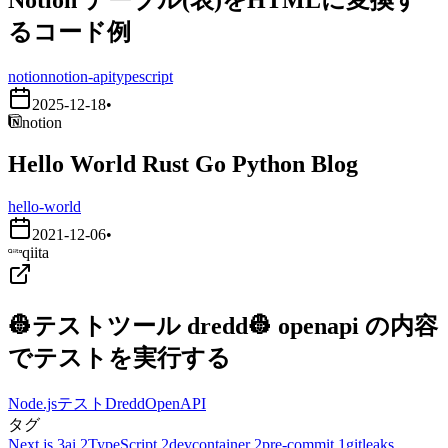
るコード例
notion
notion-api
typescript
2025-12-18
•
notion
Hello World Rust Go Python Blog
hello-world
2021-12-06
•
qiita
👷テストツール dredd👷 openapi の内容
でテストを実行する
Node.js
テスト
Dredd
OpenAPI
タグ
Next.js
3
ai
2
TypeScript
2
devcontainer
2
pre-commit
1
gitleaks