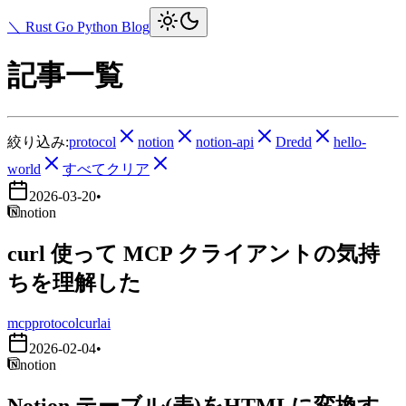
＼ Rust Go Python Blog
記事一覧
絞り込み:
protocol
notion
notion-api
Dredd
hello-
world
すべてクリア
2026-03-20
•
notion
curl 使って MCP クライアントの気持
ちを理解した
mcp
protocol
curl
ai
2026-02-04
•
notion
Notion テーブル(表)をHTMLに変換す