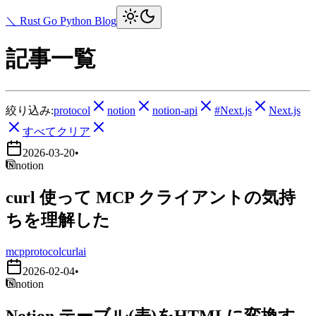
＼ Rust Go Python Blog
記事一覧
絞り込み:
protocol
notion
notion-api
#Next.js
Next.js
すべてクリア
2026-03-20
•
notion
curl 使って MCP クライアントの気持
ちを理解した
mcp
protocol
curl
ai
2026-02-04
•
notion
Notion テーブル(表)をHTMLに変換す