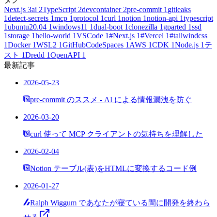
Next.js
3
ai
2
TypeScript
2
devcontainer
2
pre-commit
1
gitleaks
1
detect-secrets
1
mcp
1
protocol
1
curl
1
notion
1
notion-api
1
typescript
1
ubuntu20.04
1
windows11
1
dual-boot
1
clonezilla
1
gparted
1
ssd
1
storage
1
hello-world
1
VSCode
1
#Next.js
1
#Vercel
1
#tailwindcss
1
Docker
1
WSL2
1
GitHubCodeSpaces
1
AWS
1
CDK
1
Node.js
1
テ
スト
1
Dredd
1
OpenAPI
1
最新記事
2026-05-23
pre-commit のススメ - AI による情報漏洩を防ぐ
2026-03-20
curl 使って MCP クライアントの気持ちを理解した
2026-02-04
Notion テーブル(表)をHTMLに変換するコード例
2026-01-27
Ralph Wiggum であなたが寝ている間に開発を終わら