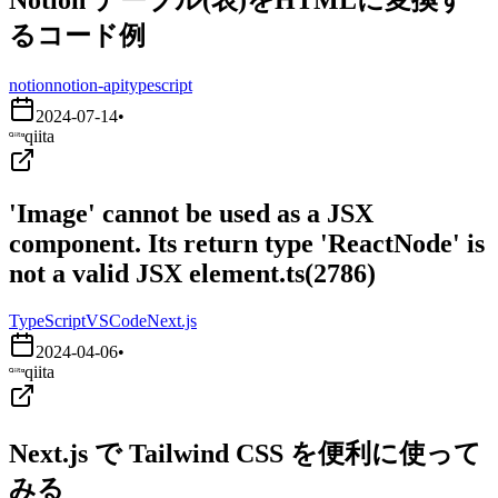
るコード例
notion
notion-api
typescript
2024-07-14
•
qiita
'Image' cannot be used as a JSX
component. Its return type 'ReactNode' is
not a valid JSX element.ts(2786)
TypeScript
VSCode
Next.js
2024-04-06
•
qiita
Next.js で Tailwind CSS を便利に使って
みる