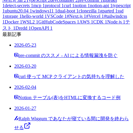
Next.js
3
ai
2
TypeScript
2
devcontainer
2
pre-commit
1
gitleaks
1
detect-secrets
1
mcp
1
protocol
1
curl
1
notion
1
notion-api
1
typescript
1
ubuntu20.04
1
windows11
1
dual-boot
1
clonezilla
1
gparted
1
ssd
1
storage
1
hello-world
1
VSCode
1
#Next.js
1
#Vercel
1
#tailwindcss
1
Docker
1
WSL2
1
GitHubCodeSpaces
1
AWS
1
CDK
1
Node.js
1
テ
スト
1
Dredd
1
OpenAPI
1
最新記事
2026-05-23
pre-commit のススメ - AI による情報漏洩を防ぐ
2026-03-20
curl 使って MCP クライアントの気持ちを理解した
2026-02-04
Notion テーブル(表)をHTMLに変換するコード例
2026-01-27
Ralph Wiggum であなたが寝ている間に開発を終わら
せる