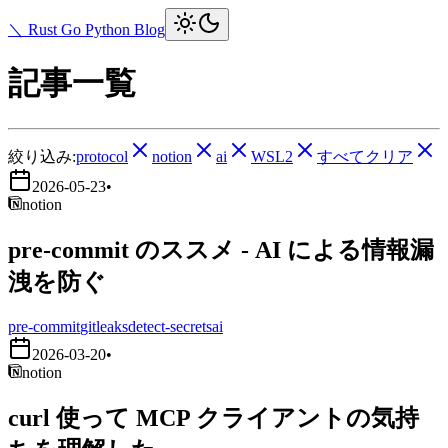
＼ Rust Go Python Blog
記事一覧
絞り込み:
protocol
notion
ai
WSL2
すべてクリア
2026-05-23
•
notion
pre-commit のススメ - AI による情報漏
洩を防ぐ
pre-commit
gitleaks
detect-secrets
ai
2026-03-20
•
notion
curl 使って MCP クライアントの気持