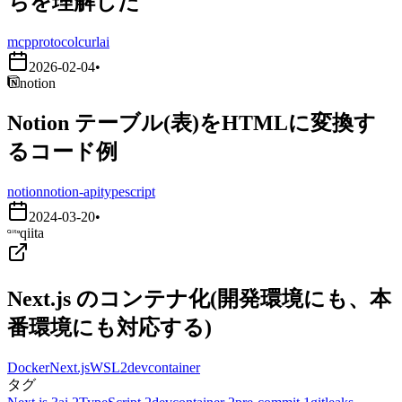
ちを理解した
mcp
protocol
curl
ai
2026-02-04
•
notion
Notion テーブル(表)をHTMLに変換す
るコード例
notion
notion-api
typescript
2024-03-20
•
qiita
Next.js のコンテナ化(開発環境にも、本
番環境にも対応する)
Docker
Next.js
WSL2
devcontainer
タグ