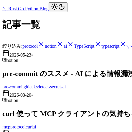
＼ Rust Go Python Blog
記事一覧
絞り込み:
protocol
notion
ai
TypeScript
typescript
す
2026-05-23
•
notion
pre-commit のススメ - AI による情報
pre-commit
gitleaks
detect-secrets
ai
2026-03-20
•
notion
curl 使って MCP クライアントの気持
mcp
protocol
curl
ai