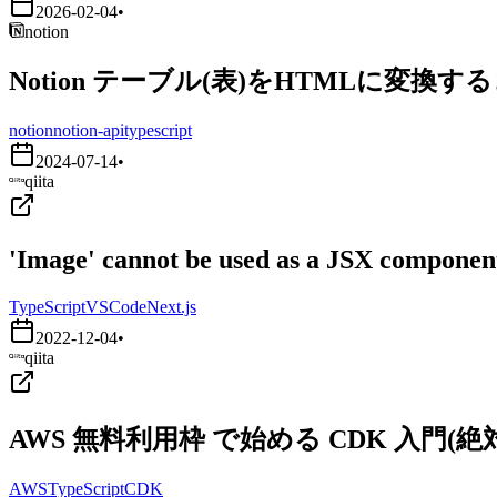
2026-02-04
•
notion
Notion テーブル(表)をHTMLに変換す
notion
notion-api
typescript
2024-07-14
•
qiita
'Image' cannot be used as a JSX component.
TypeScript
VSCode
Next.js
2022-12-04
•
qiita
AWS 無料利用枠 で始める CDK 入門
AWS
TypeScript
CDK