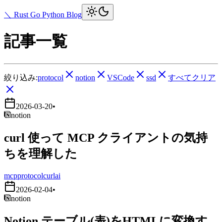
＼ Rust Go Python Blog
記事一覧
絞り込み:
protocol
notion
VSCode
ssd
すべてクリア
2026-03-20
•
notion
curl 使って MCP クライアントの気持
ちを理解した
mcp
protocol
curl
ai
2026-02-04
•
notion
Notion テーブル(表)をHTMLに変換す