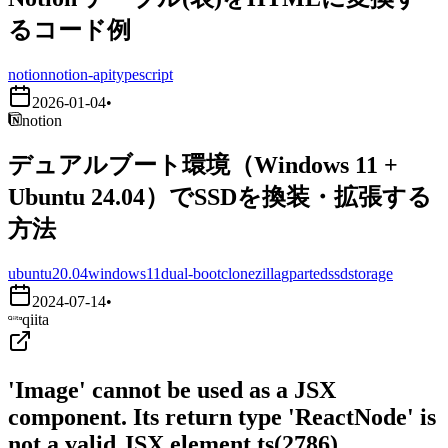
るコード例
notion
notion-api
typescript
2026-01-04
•
notion
デュアルブート環境（Windows 11 +
Ubuntu 24.04）でSSDを換装・拡張する
方法
ubuntu20.04
windows11
dual-boot
clonezilla
gparted
ssd
storage
2024-07-14
•
qiita
'Image' cannot be used as a JSX
component. Its return type 'ReactNode' is
not a valid JSX element.ts(2786)