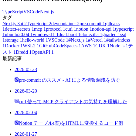
TypeScript
VSCode
Next.js
タグ
Next.js
3
ai
2
TypeScript
2
devcontainer
2
pre-commit
1
gitleaks
1
detect-secrets
1
mcp
1
protocol
1
curl
1
notion
1
notion-api
1
typescript
1
ubuntu20.04
1
windows11
1
dual-boot
1
clonezilla
1
gparted
1
ssd
1
storage
1
hello-world
1
VSCode
1
#Next.js
1
#Vercel
1
#tailwindcss
1
Docker
1
WSL2
1
GitHubCodeSpaces
1
AWS
1
CDK
1
Node.js
1
テ
スト
1
Dredd
1
OpenAPI
1
最新記事
2026-05-23
pre-commit のススメ - AI による情報漏洩を防ぐ
2026-03-20
curl 使って MCP クライアントの気持ちを理解した
2026-02-04
Notion テーブル(表)をHTMLに変換するコード例
2026-01-27