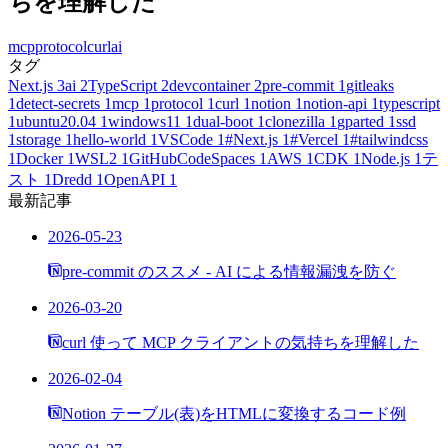
ちを理解した
mcp
protocol
curl
ai
タグ
Next.js
3
ai
2
TypeScript
2
devcontainer
2
pre-commit
1
gitleaks
1
detect-secrets
1
mcp
1
protocol
1
curl
1
notion
1
notion-api
1
typescript
1
ubuntu20.04
1
windows11
1
dual-boot
1
clonezilla
1
gparted
1
ssd
1
storage
1
hello-world
1
VSCode
1
#Next.js
1
#Vercel
1
#tailwindcss
1
Docker
1
WSL2
1
GitHubCodeSpaces
1
AWS
1
CDK
1
Node.js
1
テ
スト
1
Dredd
1
OpenAPI
1
最新記事
2026-05-23
pre-commit のススメ - AI による情報漏洩を防ぐ
2026-03-20
curl 使って MCP クライアントの気持ちを理解した
2026-02-04
Notion テーブル(表)をHTMLに変換するコード例