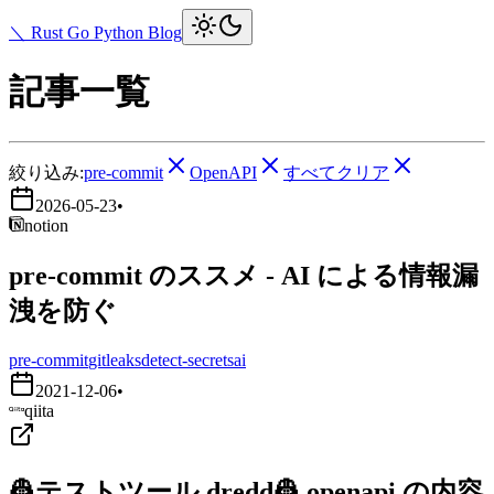
＼ Rust Go Python Blog
記事一覧
絞り込み:
pre-commit
OpenAPI
すべてクリア
2026-05-23
•
notion
pre-commit のススメ - AI による情報漏
洩を防ぐ
pre-commit
gitleaks
detect-secrets
ai
2021-12-06
•
qiita
👷テストツール dredd👷 openapi の内容