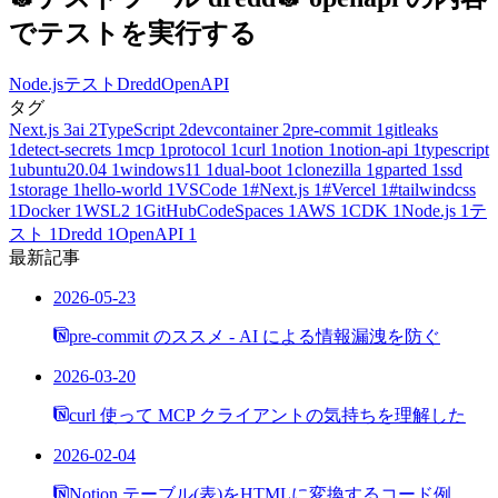
でテストを実行する
Node.js
テスト
Dredd
OpenAPI
タグ
Next.js
3
ai
2
TypeScript
2
devcontainer
2
pre-commit
1
gitleaks
1
detect-secrets
1
mcp
1
protocol
1
curl
1
notion
1
notion-api
1
typescript
1
ubuntu20.04
1
windows11
1
dual-boot
1
clonezilla
1
gparted
1
ssd
1
storage
1
hello-world
1
VSCode
1
#Next.js
1
#Vercel
1
#tailwindcss
1
Docker
1
WSL2
1
GitHubCodeSpaces
1
AWS
1
CDK
1
Node.js
1
テ
スト
1
Dredd
1
OpenAPI
1
最新記事
2026-05-23
pre-commit のススメ - AI による情報漏洩を防ぐ
2026-03-20
curl 使って MCP クライアントの気持ちを理解した
2026-02-04
Notion テーブル(表)をHTMLに変換するコード例