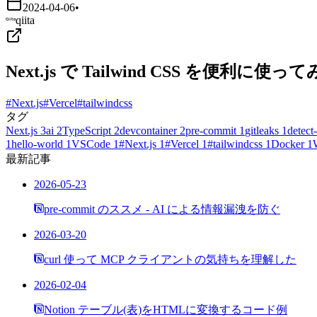
2024-04-06
•
qiita
Next.js で Tailwind CSS を便利に使っ
#Next.js
#Vercel
#tailwindcss
タグ
Next.js
3
ai
2
TypeScript
2
devcontainer
2
pre-commit
1
gitleaks
1
detect-
1
hello-world
1
VSCode
1
#Next.js
1
#Vercel
1
#tailwindcss
1
Docker
1
最新記事
2026-05-23
pre-commit のススメ - AI による情報漏洩を防ぐ
2026-03-20
curl 使って MCP クライアントの気持ちを理解した
2026-02-04
Notion テーブル(表)をHTMLに変換するコード例