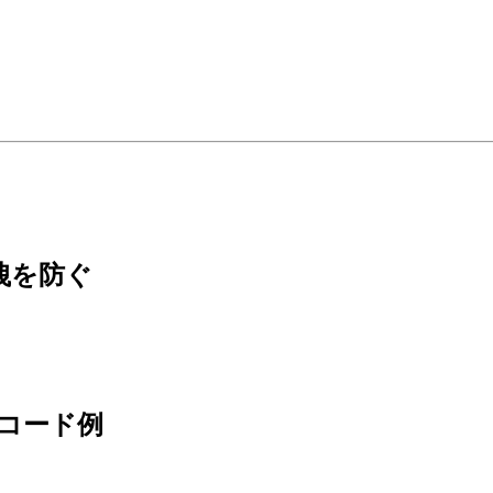
漏洩を防ぐ
るコード例