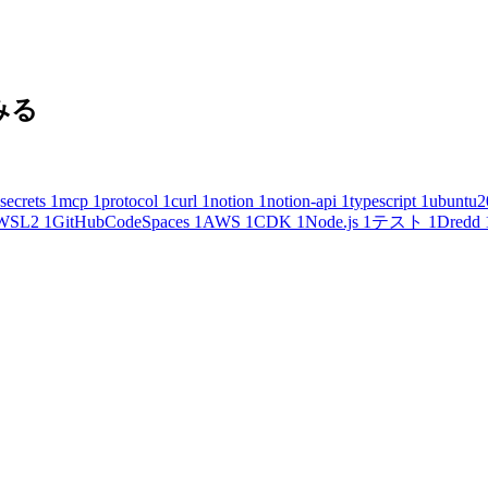
てみる
secrets
1
mcp
1
protocol
1
curl
1
notion
1
notion-api
1
typescript
1
ubuntu2
WSL2
1
GitHubCodeSpaces
1
AWS
1
CDK
1
Node.js
1
テスト
1
Dredd