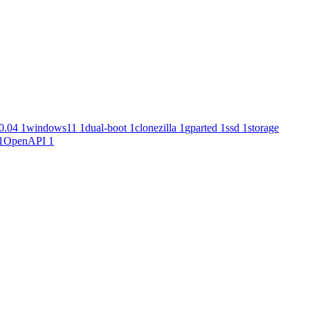
0.04
1
windows11
1
dual-boot
1
clonezilla
1
gparted
1
ssd
1
storage
1
OpenAPI
1