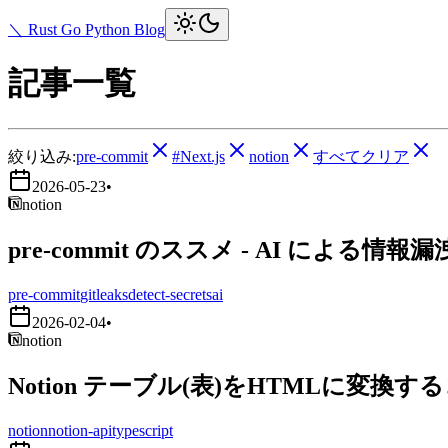
＼ Rust Go Python Blog
記事一覧
絞り込み:
pre-commit
#Next.js
notion
すべてクリア
2026-05-23
•
notion
pre-commit のススメ - AI による情報
pre-commit
gitleaks
detect-secrets
ai
2026-02-04
•
notion
Notion テーブル(表)をHTMLに変換す
notion
notion-api
typescript