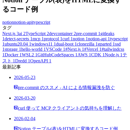
るコード例
notion
notion-api
typescript
タグ
Next.js
3
ai
2
TypeScript
2
devcontainer
2
pre-commit
1
gitleaks
1
detect-secrets
1
mcp
1
protocol
1
curl
1
notion
1
notion-api
1
typescript
1
ubuntu20.04
1
windows11
1
dual-boot
1
clonezilla
1
gparted
1
ssd
1
storage
1
hello-world
1
VSCode
1
#Next.js
1
#Vercel
1
#tailwindcss
1
Docker
1
WSL2
1
GitHubCodeSpaces
1
AWS
1
CDK
1
Node.js
1
テ
スト
1
Dredd
1
OpenAPI
1
最新記事
2026-05-23
pre-commit のススメ - AI による情報漏洩を防ぐ
2026-03-20
curl 使って MCP クライアントの気持ちを理解した
2026-02-04
Notion テーブル(表)をHTMLに変換するコード例