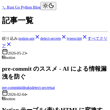
＼ Rust Go Python Blog
記事一覧
絞り込み:
notion-api
detect-secrets
typescript
すべてクリ
ア
2026-05-23
•
notion
pre-commit のススメ - AI による情報漏
洩を防ぐ
pre-commit
gitleaks
detect-secrets
ai
2026-02-04
•
notion
Notion テーブル(表)をHTMLに変換す