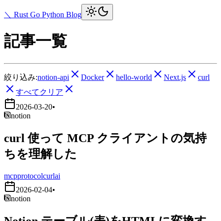
＼ Rust Go Python Blog
記事一覧
絞り込み:
notion-api
Docker
hello-world
Next.js
curl
すべてクリア
2026-03-20
•
notion
curl 使って MCP クライアントの気持
ちを理解した
mcp
protocol
curl
ai
2026-02-04
•
notion
Notion テーブル(表)をHTMLに変換す