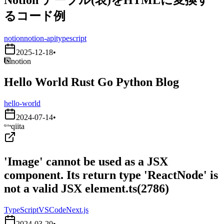
るコード例
notion
notion-api
typescript
2025-12-18
•
notion
Hello World Rust Go Python Blog
hello-world
2024-07-14
•
qiita
'Image' cannot be used as a JSX
component. Its return type 'ReactNode' is
not a valid JSX element.ts(2786)
TypeScript
VSCode
Next.js
2024-03-20
•