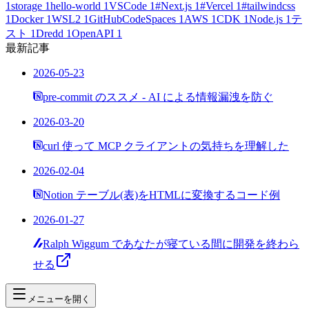
1
storage
1
hello-world
1
VSCode
1
#Next.js
1
#Vercel
1
#tailwindcss
1
Docker
1
WSL2
1
GitHubCodeSpaces
1
AWS
1
CDK
1
Node.js
1
テ
スト
1
Dredd
1
OpenAPI
1
最新記事
2026-05-23
pre-commit のススメ - AI による情報漏洩を防ぐ
2026-03-20
curl 使って MCP クライアントの気持ちを理解した
2026-02-04
Notion テーブル(表)をHTMLに変換するコード例
2026-01-27
Ralph Wiggum であなたが寝ている間に開発を終わら
せる
メニューを開く