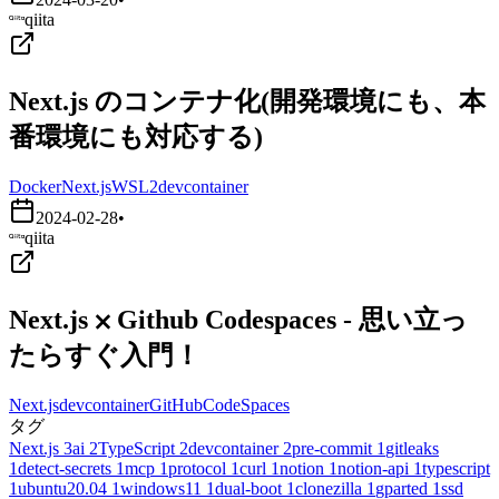
qiita
Next.js のコンテナ化(開発環境にも、本
番環境にも対応する)
Docker
Next.js
WSL2
devcontainer
2024-02-28
•
qiita
Next.js ⨉ Github Codespaces - 思い立っ
たらすぐ入門！
Next.js
devcontainer
GitHubCodeSpaces
タグ
Next.js
3
ai
2
TypeScript
2
devcontainer
2
pre-commit
1
gitleaks
1
detect-secrets
1
mcp
1
protocol
1
curl
1
notion
1
notion-api
1
typescript
1
ubuntu20.04
1
windows11
1
dual-boot
1
clonezilla
1
gparted
1
ssd