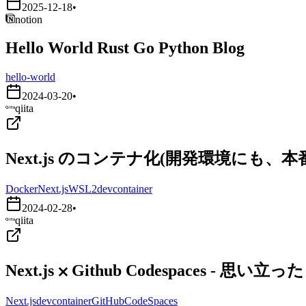
2025-12-18
•
notion
Hello World Rust Go Python Blog
hello-world
2024-03-20
•
qiita
Next.js のコンテナ化(開発環境にも、
Docker
Next.js
WSL2
devcontainer
2024-02-28
•
qiita
Next.js ⨉ Github Codespaces - 
Next.js
devcontainer
GitHubCodeSpaces