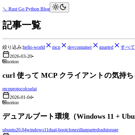
＼ Rust Go Python Blog
記事一覧
絞り込み:
hello-world
mcp
devcontainer
gparted
すべて
2026-03-20
•
notion
curl 使って MCP クライアントの気持
mcp
protocol
curl
ai
2026-01-04
•
notion
デュアルブート環境（Windows 11 + Ub
ubuntu20.04
windows11
dual-boot
clonezilla
gparted
ssd
storage