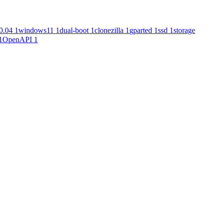
0.04
1
windows11
1
dual-boot
1
clonezilla
1
gparted
1
ssd
1
storage
1
OpenAPI
1