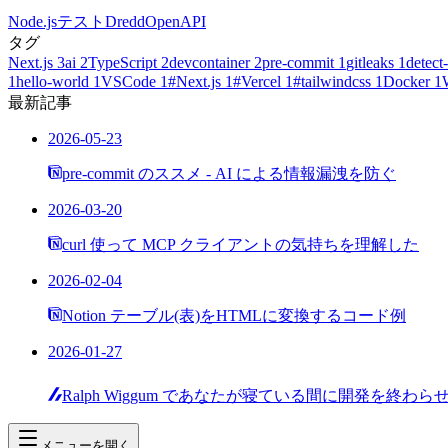
Node.js
テスト
Dredd
OpenAPI
タグ
Next.js
3
ai
2
TypeScript
2
devcontainer
2
pre-commit
1
gitleaks
1
detect-
1
hello-world
1
VSCode
1
#Next.js
1
#Vercel
1
#tailwindcss
1
Docker
1
最新記事
2026-05-23
pre-commit のススメ - AI による情報漏洩を防ぐ
2026-03-20
curl 使って MCP クライアントの気持ちを理解した
2026-02-04
Notion テーブル(表)をHTMLに変換するコード例
2026-01-27
Ralph Wiggum であなたが寝ている間に開発を終わら
メニューを開く