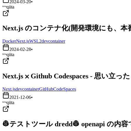
2024-03-20
•
qiita
Next.js のコンテナ化(開発環境にも、
Docker
Next.js
WSL2
devcontainer
2024-02-28
•
qiita
Next.js ⨉ Github Codespaces - 
Next.js
devcontainer
GitHubCodeSpaces
2021-12-06
•
qiita
👷テストツール dredd👷 openapi