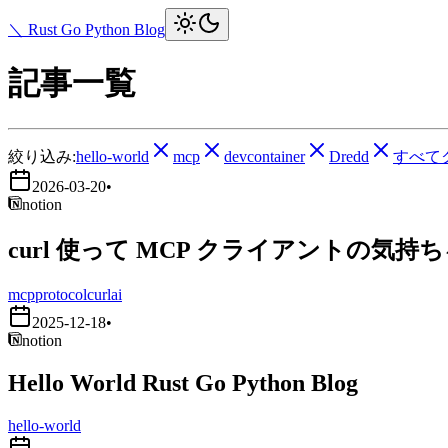
＼ Rust Go Python Blog
記事一覧
絞り込み:
hello-world
mcp
devcontainer
Dredd
すべて
2026-03-20
•
notion
curl 使って MCP クライアントの気持
mcp
protocol
curl
ai
2025-12-18
•
notion
Hello World Rust Go Python Blog
hello-world