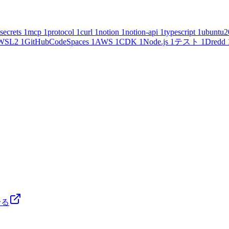
secrets
1
mcp
1
protocol
1
curl
1
notion
1
notion-api
1
typescript
1
ubuntu2
WSL2
1
GitHubCodeSpaces
1
AWS
1
CDK
1
Node.js
1
テスト
1
Dredd
せる