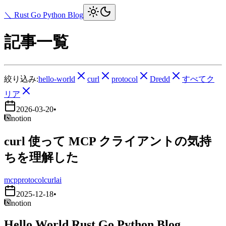
＼ Rust Go Python Blog
記事一覧
絞り込み:
hello-world
curl
protocol
Dredd
すべてク
リア
2026-03-20
•
notion
curl 使って MCP クライアントの気持
ちを理解した
mcp
protocol
curl
ai
2025-12-18
•
notion
Hello World Rust Go Python Blog