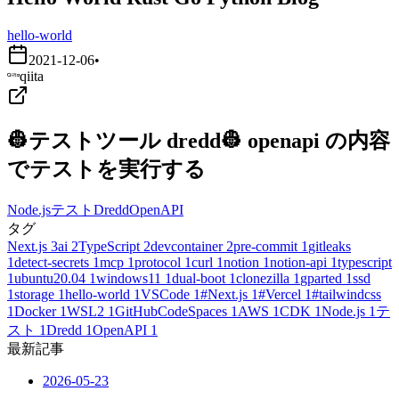
hello-world
2021-12-06
•
qiita
👷テストツール dredd👷 openapi の内容
でテストを実行する
Node.js
テスト
Dredd
OpenAPI
タグ
Next.js
3
ai
2
TypeScript
2
devcontainer
2
pre-commit
1
gitleaks
1
detect-secrets
1
mcp
1
protocol
1
curl
1
notion
1
notion-api
1
typescript
1
ubuntu20.04
1
windows11
1
dual-boot
1
clonezilla
1
gparted
1
ssd
1
storage
1
hello-world
1
VSCode
1
#Next.js
1
#Vercel
1
#tailwindcss
1
Docker
1
WSL2
1
GitHubCodeSpaces
1
AWS
1
CDK
1
Node.js
1
テ
スト
1
Dredd
1
OpenAPI
1
最新記事
2026-05-23