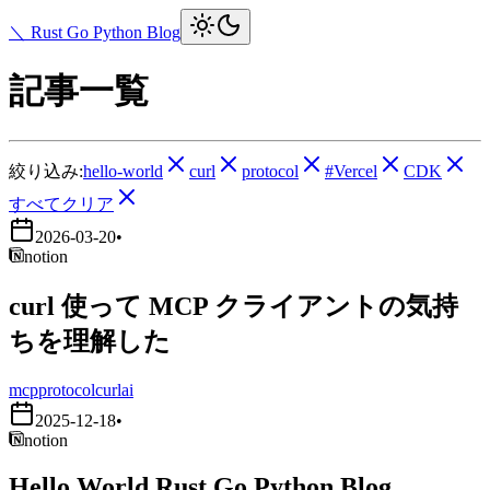
＼ Rust Go Python Blog
記事一覧
絞り込み:
hello-world
curl
protocol
#Vercel
CDK
すべてクリア
2026-03-20
•
notion
curl 使って MCP クライアントの気持
ちを理解した
mcp
protocol
curl
ai
2025-12-18
•
notion
Hello World Rust Go Python Blog