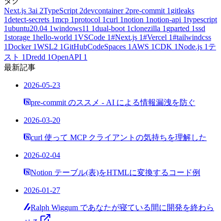
タグ
Next.js
3
ai
2
TypeScript
2
devcontainer
2
pre-commit
1
gitleaks
1
detect-secrets
1
mcp
1
protocol
1
curl
1
notion
1
notion-api
1
typescript
1
ubuntu20.04
1
windows11
1
dual-boot
1
clonezilla
1
gparted
1
ssd
1
storage
1
hello-world
1
VSCode
1
#Next.js
1
#Vercel
1
#tailwindcss
1
Docker
1
WSL2
1
GitHubCodeSpaces
1
AWS
1
CDK
1
Node.js
1
テ
スト
1
Dredd
1
OpenAPI
1
最新記事
2026-05-23
pre-commit のススメ - AI による情報漏洩を防ぐ
2026-03-20
curl 使って MCP クライアントの気持ちを理解した
2026-02-04
Notion テーブル(表)をHTMLに変換するコード例
2026-01-27
Ralph Wiggum であなたが寝ている間に開発を終わら