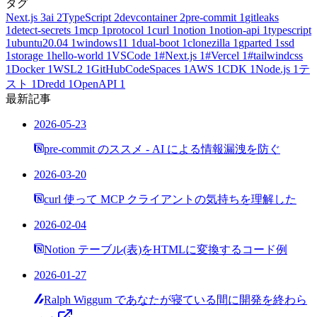
タグ
Next.js
3
ai
2
TypeScript
2
devcontainer
2
pre-commit
1
gitleaks
1
detect-secrets
1
mcp
1
protocol
1
curl
1
notion
1
notion-api
1
typescript
1
ubuntu20.04
1
windows11
1
dual-boot
1
clonezilla
1
gparted
1
ssd
1
storage
1
hello-world
1
VSCode
1
#Next.js
1
#Vercel
1
#tailwindcss
1
Docker
1
WSL2
1
GitHubCodeSpaces
1
AWS
1
CDK
1
Node.js
1
テ
スト
1
Dredd
1
OpenAPI
1
最新記事
2026-05-23
pre-commit のススメ - AI による情報漏洩を防ぐ
2026-03-20
curl 使って MCP クライアントの気持ちを理解した
2026-02-04
Notion テーブル(表)をHTMLに変換するコード例
2026-01-27
Ralph Wiggum であなたが寝ている間に開発を終わら