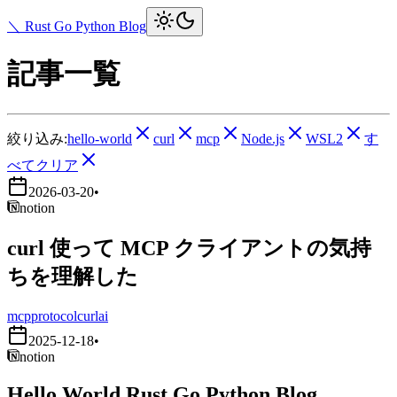
＼ Rust Go Python Blog
記事一覧
絞り込み:
hello-world
curl
mcp
Node.js
WSL2
す
べてクリア
2026-03-20
•
notion
curl 使って MCP クライアントの気持
ちを理解した
mcp
protocol
curl
ai
2025-12-18
•
notion
Hello World Rust Go Python Blog