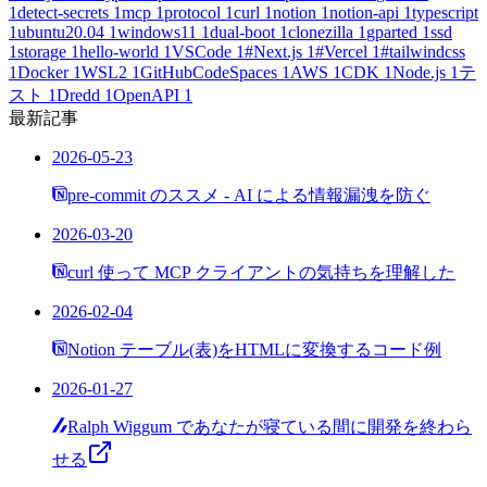
1
detect-secrets
1
mcp
1
protocol
1
curl
1
notion
1
notion-api
1
typescript
1
ubuntu20.04
1
windows11
1
dual-boot
1
clonezilla
1
gparted
1
ssd
1
storage
1
hello-world
1
VSCode
1
#Next.js
1
#Vercel
1
#tailwindcss
1
Docker
1
WSL2
1
GitHubCodeSpaces
1
AWS
1
CDK
1
Node.js
1
テ
スト
1
Dredd
1
OpenAPI
1
最新記事
2026-05-23
pre-commit のススメ - AI による情報漏洩を防ぐ
2026-03-20
curl 使って MCP クライアントの気持ちを理解した
2026-02-04
Notion テーブル(表)をHTMLに変換するコード例
2026-01-27
Ralph Wiggum であなたが寝ている間に開発を終わら
せる