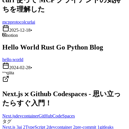
ちを理解した
mcp
protocol
curl
ai
2025-12-18
•
notion
Hello World Rust Go Python Blog
hello-world
2024-02-28
•
qiita
Next.js ⨉ Github Codespaces - 思い立っ
たらすぐ入門！
Next.js
devcontainer
GitHubCodeSpaces
タグ
Next.js
3
ai
2
TypeScript
2
devcontainer
2
pre-commit
1
gitleaks