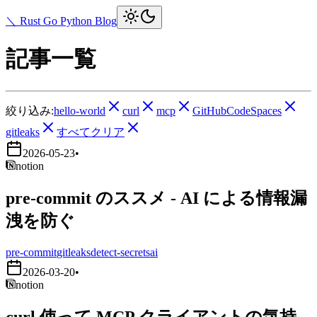
＼ Rust Go Python Blog
記事一覧
絞り込み:
hello-world
curl
mcp
GitHubCodeSpaces
gitleaks
すべてクリア
2026-05-23
•
notion
pre-commit のススメ - AI による情報漏
洩を防ぐ
pre-commit
gitleaks
detect-secrets
ai
2026-03-20
•
notion
curl 使って MCP クライアントの気持