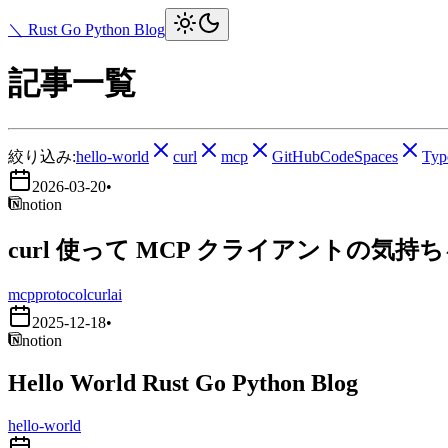
＼ Rust Go Python Blog
記事一覧
絞り込み:
hello-world
curl
mcp
GitHubCodeSpaces
Typ
2026-03-20
•
notion
curl 使って MCP クライアントの気持
mcp
protocol
curl
ai
2025-12-18
•
notion
Hello World Rust Go Python Blog
hello-world