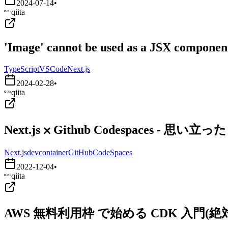
2024-07-14
•
qiita
'Image' cannot be used as a JSX component.
TypeScript
VSCode
Next.js
2024-02-28
•
qiita
Next.js ⨉ Github Codespaces - 
Next.js
devcontainer
GitHubCodeSpaces
2022-12-04
•
qiita
AWS 無料利用枠 で始める CDK 入門