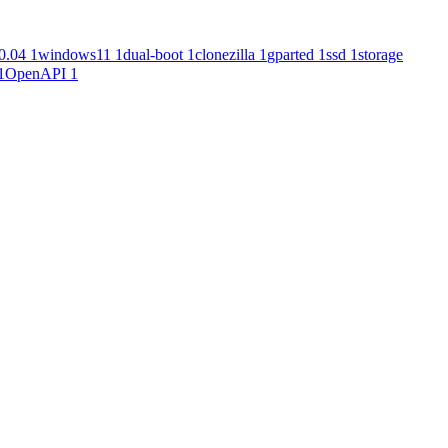
0.04
1
windows11
1
dual-boot
1
clonezilla
1
gparted
1
ssd
1
storage
1
OpenAPI
1