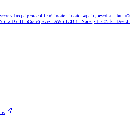
secrets
1
mcp
1
protocol
1
curl
1
notion
1
notion-api
1
typescript
1
ubuntu2
WSL2
1
GitHubCodeSpaces
1
AWS
1
CDK
1
Node.js
1
テスト
1
Dredd
せる