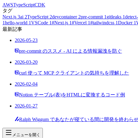
AWS
TypeScript
CDK
タグ
Next.js
3
ai
2
TypeScript
2
devcontainer
2
pre-commit
1
gitleaks
1
detect-
1
hello-world
1
VSCode
1
#Next.js
1
#Vercel
1
#tailwindcss
1
Docker
1
最新記事
2026-05-23
pre-commit のススメ - AI による情報漏洩を防ぐ
2026-03-20
curl 使って MCP クライアントの気持ちを理解した
2026-02-04
Notion テーブル(表)をHTMLに変換するコード例
2026-01-27
Ralph Wiggum であなたが寝ている間に開発を終わら
メニューを開く