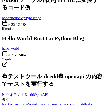
るコード例
notion
notion-api
typescript
2025-12-18
•
notion
Hello World Rust Go Python Blog
hello-world
2021-12-06
•
qiita
👷テストツール dredd👷 openapi の内容
でテストを実行する
Node.js
テスト
Dredd
OpenAPI
タグ
Next.js
3
ai
2
TypeScript
2
devcontainer
2
pre-commit
1
gitleaks