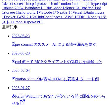
1
detect-secrets
1
mcp
1
protocol
1
curl
1
notion
1
notion-api
1
typescript
1
ubuntu20.04
1
windows11
1
dual-boot
1
clonezilla
1
gparted
1
ssd
1
storage
1
hello-world
1
VSCode
1
#Next.js
1
#Vercel
1
#tailwindcss
1
Docker
1
WSL2
1
GitHubCodeSpaces
1
AWS
1
CDK
1
Node.js
1
テ
スト
1
Dredd
1
OpenAPI
1
最新記事
2026-05-23
pre-commit のススメ - AI による情報漏洩を防ぐ
2026-03-20
curl 使って MCP クライアントの気持ちを理解した
2026-02-04
Notion テーブル(表)をHTMLに変換するコード例
2026-01-27
Ralph Wiggum であなたが寝ている間に開発を終わら
せる