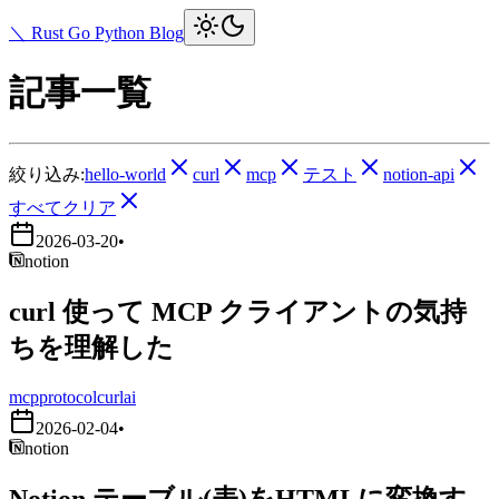
＼ Rust Go Python Blog
記事一覧
絞り込み:
hello-world
curl
mcp
テスト
notion-api
すべてクリア
2026-03-20
•
notion
curl 使って MCP クライアントの気持
ちを理解した
mcp
protocol
curl
ai
2026-02-04
•
notion
Notion テーブル(表)をHTMLに変換す