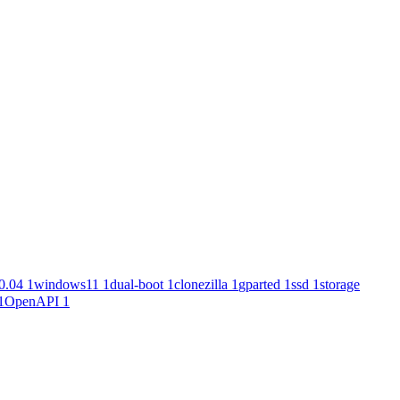
0.04
1
windows11
1
dual-boot
1
clonezilla
1
gparted
1
ssd
1
storage
1
OpenAPI
1