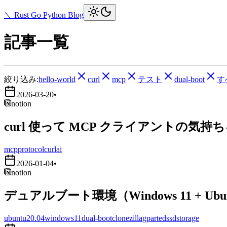
＼ Rust Go Python Blog
記事一覧
絞り込み:
hello-world
curl
mcp
テスト
dual-boot
す
2026-03-20
•
notion
curl 使って MCP クライアントの気持
mcp
protocol
curl
ai
2026-01-04
•
notion
デュアルブート環境（Windows 11 + Ub
ubuntu20.04
windows11
dual-boot
clonezilla
gparted
ssd
storage