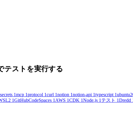
 の内容でテストを実行する
secrets
1
mcp
1
protocol
1
curl
1
notion
1
notion-api
1
typescript
1
ubuntu2
WSL2
1
GitHubCodeSpaces
1
AWS
1
CDK
1
Node.js
1
テスト
1
Dredd