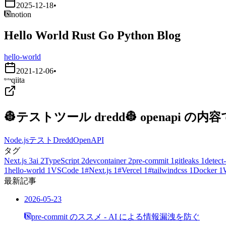
2025-12-18
•
notion
Hello World Rust Go Python Blog
hello-world
2021-12-06
•
qiita
👷テストツール dredd👷 openapi
Node.js
テスト
Dredd
OpenAPI
タグ
Next.js
3
ai
2
TypeScript
2
devcontainer
2
pre-commit
1
gitleaks
1
detect-
1
hello-world
1
VSCode
1
#Next.js
1
#Vercel
1
#tailwindcss
1
Docker
1
最新記事
2026-05-23
pre-commit のススメ - AI による情報漏洩を防ぐ