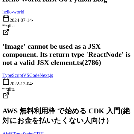
hello-world
2024-07-14
•
qiita
'Image' cannot be used as a JSX
component. Its return type 'ReactNode' is
not a valid JSX element.ts(2786)
TypeScript
VSCode
Next.js
2022-12-04
•
qiita
AWS 無料利用枠 で始める CDK 入門(絶
対にお金を払いたくない人向け）
AWS
TypeScript
CDK