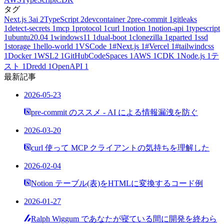
タグ
Next.js
3
ai
2
TypeScript
2
devcontainer
2
pre-commit
1
gitleaks
1
detect-secrets
1
mcp
1
protocol
1
curl
1
notion
1
notion-api
1
typescript
1
ubuntu20.04
1
windows11
1
dual-boot
1
clonezilla
1
gparted
1
ssd
1
storage
1
hello-world
1
VSCode
1
#Next.js
1
#Vercel
1
#tailwindcss
1
Docker
1
WSL2
1
GitHubCodeSpaces
1
AWS
1
CDK
1
Node.js
1
テ
スト
1
Dredd
1
OpenAPI
1
最新記事
2026-05-23
pre-commit のススメ - AI による情報漏洩を防ぐ
2026-03-20
curl 使って MCP クライアントの気持ちを理解した
2026-02-04
Notion テーブル(表)をHTMLに変換するコード例
2026-01-27
Ralph Wiggum であなたが寝ている間に開発を終わら