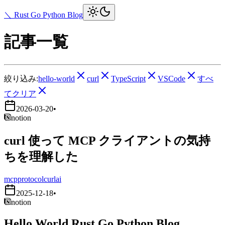
＼ Rust Go Python Blog
記事一覧
絞り込み:
hello-world
curl
TypeScript
VSCode
すべ
てクリア
2026-03-20
•
notion
curl 使って MCP クライアントの気持
ちを理解した
mcp
protocol
curl
ai
2025-12-18
•
notion
Hello World Rust Go Python Blog