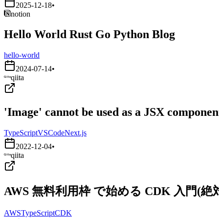
2025-12-18
•
notion
Hello World Rust Go Python Blog
hello-world
2024-07-14
•
qiita
'Image' cannot be used as a JSX component.
TypeScript
VSCode
Next.js
2022-12-04
•
qiita
AWS 無料利用枠 で始める CDK 入門
AWS
TypeScript
CDK