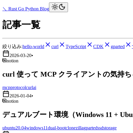
＼ Rust Go Python Blog
記事一覧
絞り込み:
hello-world
curl
TypeScript
CDK
gparted
2026-03-20
•
notion
curl 使って MCP クライアントの気持
mcp
protocol
curl
ai
2026-01-04
•
notion
デュアルブート環境（Windows 11 + Ub
ubuntu20.04
windows11
dual-boot
clonezilla
gparted
ssd
storage