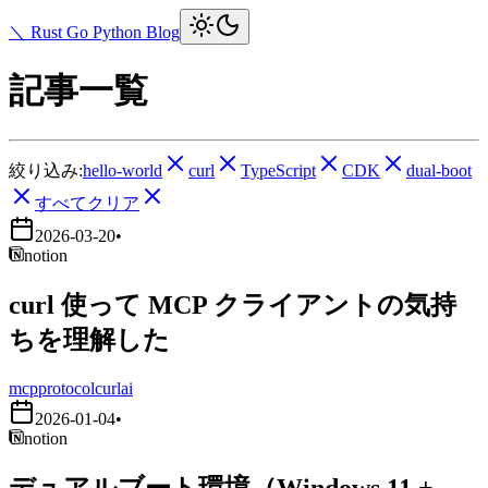
＼ Rust Go Python Blog
記事一覧
絞り込み:
hello-world
curl
TypeScript
CDK
dual-boot
すべてクリア
2026-03-20
•
notion
curl 使って MCP クライアントの気持
ちを理解した
mcp
protocol
curl
ai
2026-01-04
•
notion
デュアルブート環境（Windows 11 +