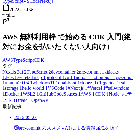
TypeScript
VSCode
Next.js
2022-12-04
•
qiita
AWS 無料利用枠 で始める CDK 入門(絶
対にお金を払いたくない人向け）
AWS
TypeScript
CDK
タグ
Next.js
3
ai
2
TypeScript
2
devcontainer
2
pre-commit
1
gitleaks
1
detect-secrets
1
mcp
1
protocol
1
curl
1
notion
1
notion-api
1
typescript
1
ubuntu20.04
1
windows11
1
dual-boot
1
clonezilla
1
gparted
1
ssd
1
storage
1
hello-world
1
VSCode
1
#Next.js
1
#Vercel
1
#tailwindcss
1
Docker
1
WSL2
1
GitHubCodeSpaces
1
AWS
1
CDK
1
Node.js
1
テ
スト
1
Dredd
1
OpenAPI
1
最新記事
2026-05-23
pre-commit のススメ - AI による情報漏洩を防ぐ