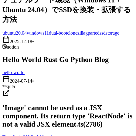
Ubuntu 24.04）でSSDを換装・拡張する
方法
ubuntu20.04
windows11
dual-boot
clonezilla
gparted
ssd
storage
2025-12-18
•
notion
Hello World Rust Go Python Blog
hello-world
2024-07-14
•
qiita
'Image' cannot be used as a JSX
component. Its return type 'ReactNode' is
not a valid JSX element.ts(2786)