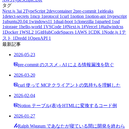
タグ
Next.js
3
ai
2
TypeScript
2
devcontainer
2
pre-commit
1
gitleaks
1
detect-secrets
1
mcp
1
protocol
1
curl
1
notion
1
notion-api
1
typescript
1
ubuntu20.04
1
windows11
1
dual-boot
1
clonezilla
1
gparted
1
ssd
1
storage
1
hello-world
1
VSCode
1
#Next.js
1
#Vercel
1
#tailwindcss
1
Docker
1
WSL2
1
GitHubCodeSpaces
1
AWS
1
CDK
1
Node.js
1
テ
スト
1
Dredd
1
OpenAPI
1
最新記事
2026-05-23
pre-commit のススメ - AI による情報漏洩を防ぐ
2026-03-20
curl 使って MCP クライアントの気持ちを理解した
2026-02-04
Notion テーブル(表)をHTMLに変換するコード例
2026-01-27
Ralph Wiggum であなたが寝ている間に開発を終わら