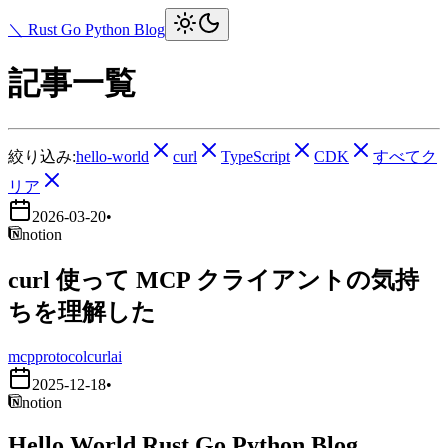
＼ Rust Go Python Blog
記事一覧
絞り込み:
hello-world
curl
TypeScript
CDK
すべてク
リア
2026-03-20
•
notion
curl 使って MCP クライアントの気持
ちを理解した
mcp
protocol
curl
ai
2025-12-18
•
notion
Hello World Rust Go Python Blog