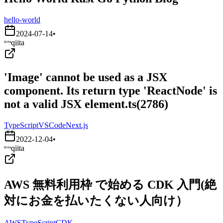
hello-world
2024-07-14
•
qiita
'Image' cannot be used as a JSX
component. Its return type 'ReactNode' is
not a valid JSX element.ts(2786)
TypeScript
VSCode
Next.js
2022-12-04
•
qiita
AWS 無料利用枠 で始める CDK 入門(絶
対にお金を払いたくない人向け）
AWS
TypeScript
CDK