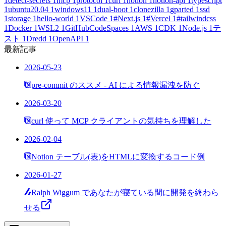
1
detect-secrets
1
mcp
1
protocol
1
curl
1
notion
1
notion-api
1
typescript
1
ubuntu20.04
1
windows11
1
dual-boot
1
clonezilla
1
gparted
1
ssd
1
storage
1
hello-world
1
VSCode
1
#Next.js
1
#Vercel
1
#tailwindcss
1
Docker
1
WSL2
1
GitHubCodeSpaces
1
AWS
1
CDK
1
Node.js
1
テ
スト
1
Dredd
1
OpenAPI
1
最新記事
2026-05-23
pre-commit のススメ - AI による情報漏洩を防ぐ
2026-03-20
curl 使って MCP クライアントの気持ちを理解した
2026-02-04
Notion テーブル(表)をHTMLに変換するコード例
2026-01-27
Ralph Wiggum であなたが寝ている間に開発を終わら
せる