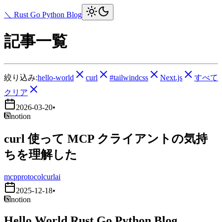
＼ Rust Go Python Blog
記事一覧
絞り込み:
hello-world
curl
#tailwindcss
Next.js
すべて
クリア
2026-03-20
•
notion
curl 使って MCP クライアントの気持
ちを理解した
mcp
protocol
curl
ai
2025-12-18
•
notion
Hello World Rust Go Python Blog