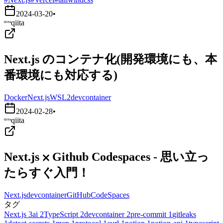
2024-03-20
•
qiita
Next.js のコンテナ化(開発環境にも、本
番環境にも対応する)
Docker
Next.js
WSL2
devcontainer
2024-02-28
•
qiita
Next.js ⨉ Github Codespaces - 思い立っ
たらすぐ入門！
Next.js
devcontainer
GitHubCodeSpaces
タグ
Next.js
3
ai
2
TypeScript
2
devcontainer
2
pre-commit
1
gitleaks