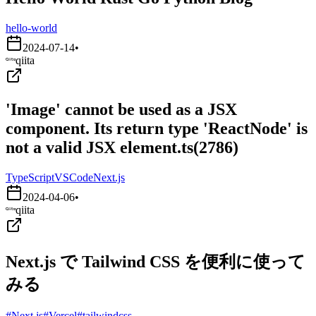
hello-world
2024-07-14
•
qiita
'Image' cannot be used as a JSX
component. Its return type 'ReactNode' is
not a valid JSX element.ts(2786)
TypeScript
VSCode
Next.js
2024-04-06
•
qiita
Next.js で Tailwind CSS を便利に使って
みる
#Next.js
#Vercel
#tailwindcss