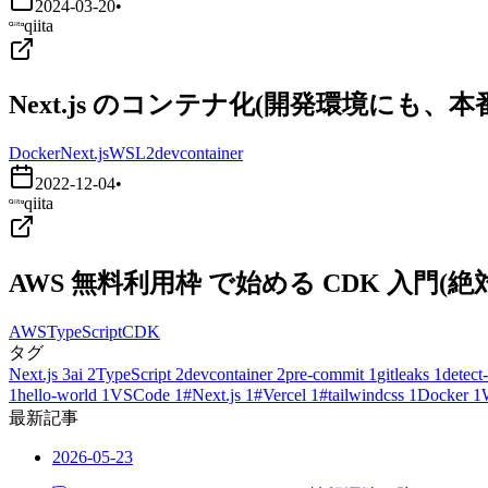
2024-03-20
•
qiita
Next.js のコンテナ化(開発環境にも、
Docker
Next.js
WSL2
devcontainer
2022-12-04
•
qiita
AWS 無料利用枠 で始める CDK 入門
AWS
TypeScript
CDK
タグ
Next.js
3
ai
2
TypeScript
2
devcontainer
2
pre-commit
1
gitleaks
1
detect-
1
hello-world
1
VSCode
1
#Next.js
1
#Vercel
1
#tailwindcss
1
Docker
1
最新記事
2026-05-23