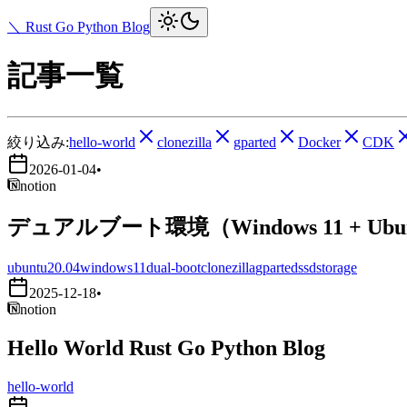
＼ Rust Go Python Blog
記事一覧
絞り込み:
hello-world
clonezilla
gparted
Docker
CDK
2026-01-04
•
notion
デュアルブート環境（Windows 11 + Ub
ubuntu20.04
windows11
dual-boot
clonezilla
gparted
ssd
storage
2025-12-18
•
notion
Hello World Rust Go Python Blog
hello-world