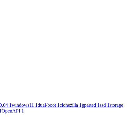
0.04
1
windows11
1
dual-boot
1
clonezilla
1
gparted
1
ssd
1
storage
1
OpenAPI
1