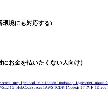
本番環境にも対応する)
(絶対にお金を払いたくない人向け）
secrets
1
mcp
1
protocol
1
curl
1
notion
1
notion-api
1
typescript
1
ubuntu2
WSL2
1
GitHubCodeSpaces
1
AWS
1
CDK
1
Node.js
1
テスト
1
Dredd