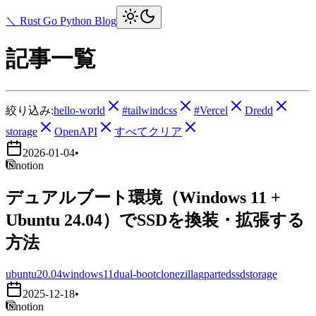
＼ Rust Go Python Blog
記事一覧
絞り込み:
hello-world
#tailwindcss
#Vercel
Dredd
storage
OpenAPI
すべてクリア
2026-01-04
•
notion
デュアルブート環境（Windows 11 +
Ubuntu 24.04）でSSDを換装・拡張する
方法
ubuntu20.04
windows11
dual-boot
clonezilla
gparted
ssd
storage
2025-12-18
•
notion