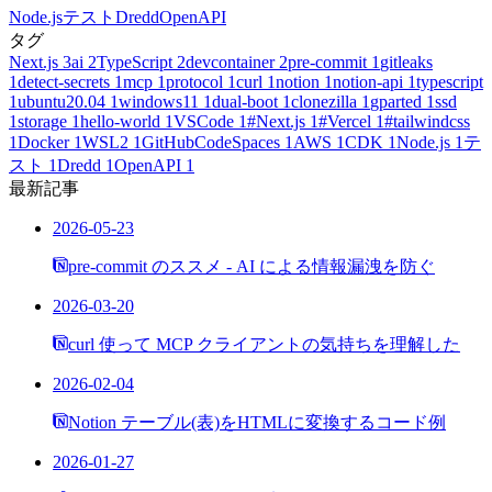
Node.js
テスト
Dredd
OpenAPI
タグ
Next.js
3
ai
2
TypeScript
2
devcontainer
2
pre-commit
1
gitleaks
1
detect-secrets
1
mcp
1
protocol
1
curl
1
notion
1
notion-api
1
typescript
1
ubuntu20.04
1
windows11
1
dual-boot
1
clonezilla
1
gparted
1
ssd
1
storage
1
hello-world
1
VSCode
1
#Next.js
1
#Vercel
1
#tailwindcss
1
Docker
1
WSL2
1
GitHubCodeSpaces
1
AWS
1
CDK
1
Node.js
1
テ
スト
1
Dredd
1
OpenAPI
1
最新記事
2026-05-23
pre-commit のススメ - AI による情報漏洩を防ぐ
2026-03-20
curl 使って MCP クライアントの気持ちを理解した
2026-02-04
Notion テーブル(表)をHTMLに変換するコード例
2026-01-27