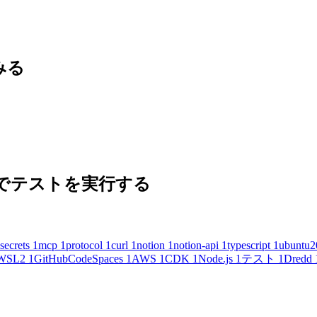
てみる
 の内容でテストを実行する
secrets
1
mcp
1
protocol
1
curl
1
notion
1
notion-api
1
typescript
1
ubuntu2
WSL2
1
GitHubCodeSpaces
1
AWS
1
CDK
1
Node.js
1
テスト
1
Dredd