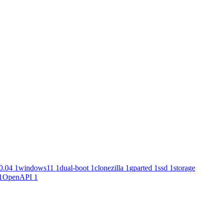
0.04
1
windows11
1
dual-boot
1
clonezilla
1
gparted
1
ssd
1
storage
1
OpenAPI
1