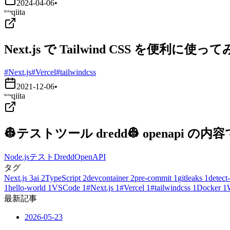
2024-04-06
•
qiita
Next.js で Tailwind CSS を便利に使っ
#Next.js
#Vercel
#tailwindcss
2021-12-06
•
qiita
👷テストツール dredd👷 openapi
Node.js
テスト
Dredd
OpenAPI
タグ
Next.js
3
ai
2
TypeScript
2
devcontainer
2
pre-commit
1
gitleaks
1
detect-
1
hello-world
1
VSCode
1
#Next.js
1
#Vercel
1
#tailwindcss
1
Docker
1
最新記事
2026-05-23