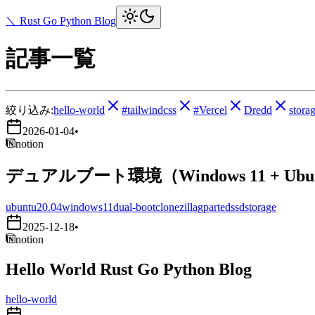
＼ Rust Go Python Blog
記事一覧
絞り込み:
hello-world
#tailwindcss
#Vercel
Dredd
stora
2026-01-04
•
notion
デュアルブート環境（Windows 11 + Ub
ubuntu20.04
windows11
dual-boot
clonezilla
gparted
ssd
storage
2025-12-18
•
notion
Hello World Rust Go Python Blog
hello-world