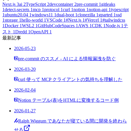
Next.js
3
ai
2
TypeScript
2
devcontainer
2
pre-commit
1
gitleaks
1
detect-secrets
1
mcp
1
protocol
1
curl
1
notion
1
notion-api
1
typescript
1
ubuntu20.04
1
windows11
1
dual-boot
1
clonezilla
1
gparted
1
ssd
1
storage
1
hello-world
1
VSCode
1
#Next.js
1
#Vercel
1
#tailwindcss
1
Docker
1
WSL2
1
GitHubCodeSpaces
1
AWS
1
CDK
1
Node.js
1
テ
スト
1
Dredd
1
OpenAPI
1
最新記事
2026-05-23
pre-commit のススメ - AI による情報漏洩を防ぐ
2026-03-20
curl 使って MCP クライアントの気持ちを理解した
2026-02-04
Notion テーブル(表)をHTMLに変換するコード例
2026-01-27
Ralph Wiggum であなたが寝ている間に開発を終わら
せる