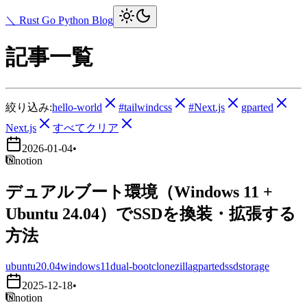
＼ Rust Go Python Blog
記事一覧
絞り込み:
hello-world
#tailwindcss
#Next.js
gparted
Next.js
すべてクリア
2026-01-04
•
notion
デュアルブート環境（Windows 11 +
Ubuntu 24.04）でSSDを換装・拡張する
方法
ubuntu20.04
windows11
dual-boot
clonezilla
gparted
ssd
storage
2025-12-18
•
notion