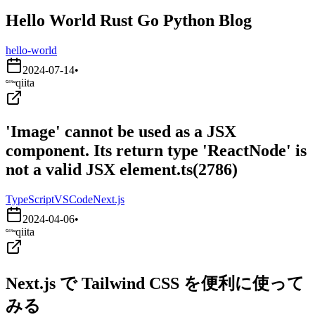
Hello World Rust Go Python Blog
hello-world
2024-07-14
•
qiita
'Image' cannot be used as a JSX
component. Its return type 'ReactNode' is
not a valid JSX element.ts(2786)
TypeScript
VSCode
Next.js
2024-04-06
•
qiita
Next.js で Tailwind CSS を便利に使って
みる