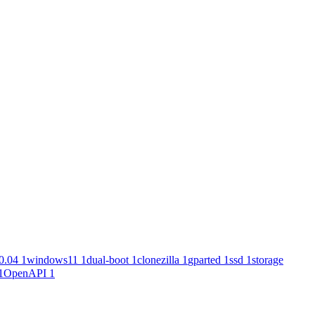
0.04
1
windows11
1
dual-boot
1
clonezilla
1
gparted
1
ssd
1
storage
1
OpenAPI
1