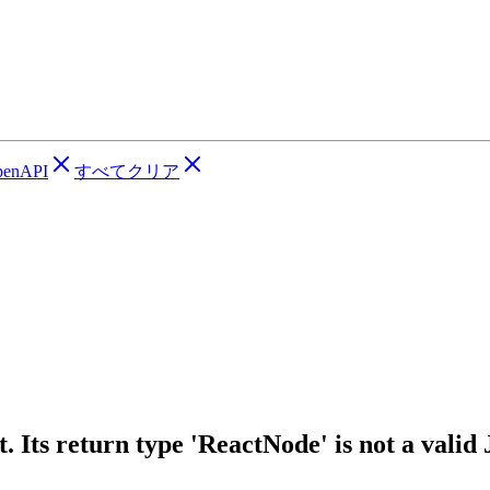
penAPI
すべてクリア
 Its return type 'ReactNode' is not a valid