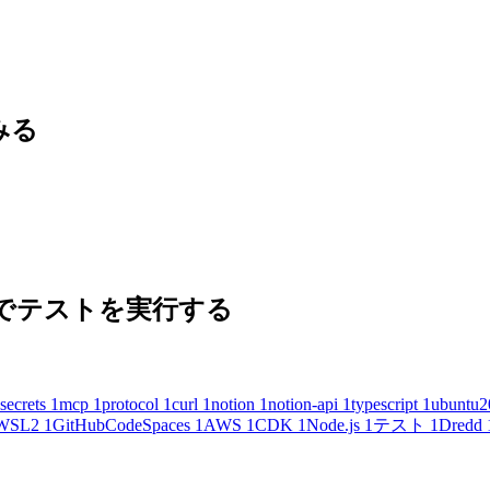
てみる
 の内容でテストを実行する
secrets
1
mcp
1
protocol
1
curl
1
notion
1
notion-api
1
typescript
1
ubuntu2
WSL2
1
GitHubCodeSpaces
1
AWS
1
CDK
1
Node.js
1
テスト
1
Dredd