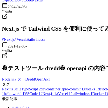
TypeScript
VSCode
Next.js
2024-04-06
•
qiita
Next.js で Tailwind CSS を便利に使っ
#Next.js
#Vercel
#tailwindcss
2021-12-06
•
qiita
👷テストツール dredd👷 openapi
Node.js
テスト
Dredd
OpenAPI
タグ
Next.js
3
ai
2
TypeScript
2
devcontainer
2
pre-commit
1
gitleaks
1
detect-
1
hello-world
1
VSCode
1
#Next.js
1
#Vercel
1
#tailwindcss
1
Docker
1
最新記事
2026-05-23