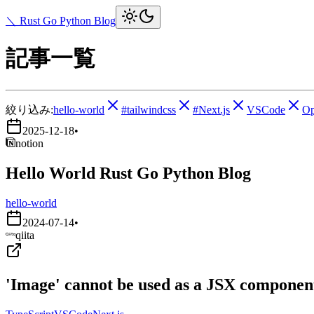
＼ Rust Go Python Blog
記事一覧
絞り込み:
hello-world
#tailwindcss
#Next.js
VSCode
O
2025-12-18
•
notion
Hello World Rust Go Python Blog
hello-world
2024-07-14
•
qiita
'Image' cannot be used as a JSX component.